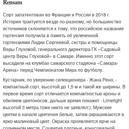
Rensam
Сорт запатентован во Франции и России в 2018 г.
История трактуется везде по-разному, но большинство
источников склоняются к тому, что российское название
гортензия получила в память об увлеченной
гортензиями Лидии Сергеевой, сестры и помощницы
Веры Глуховой, генерального директора ГК «Садовый
центр Веры Глуховой» в Самаре. Именно этот сорт
высадили на клумбах самарского стадиона «Самара-
Арена» перед Чемпионатом Мира по футболу.
Кустарник, по уверению селекционера - Жана Рено, -
компактный сорт, высотой до 1,5 м и такой же ширины. В
первое время сорт отличается компактностью кроны и
обилием цветоносов, дальше время покажет - Limelight
высотой 3 метра тоже никто не заявлял:). Мужские
цветки в начале цветения белые, затем окрашиваются в
ярко-малиновый цвет. Окраска проявляется ярче на
солнечном месте. Соцветия плотные, конусовидной