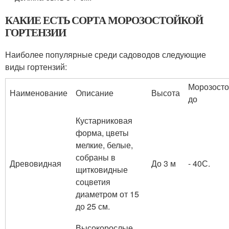
КАКИЕ ЕСТЬ СОРТА МОРОЗОСТОЙКОЙ
ГОРТЕНЗИИ
Наиболее популярные среди садоводов следующие
виды гортензий:
Морозосто
Наименование
Описание
Высота
до
Кустарниковая
форма, цветы
мелкие, белые,
собраны в
Древовидная
До 3 м
- 40С.
щитковидные
соцветия
диаметром от 15
до 25 см.
Высокорослые