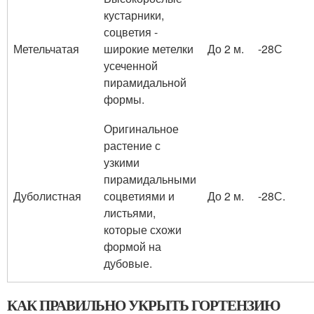
кустарники,
соцветия -
Метельчатая
широкие метелки
До 2 м.
-28С
усеченной
пирамидальной
формы.
Оригинальное
растение с
узкими
пирамидальными
Дуболистная
соцветиями и
До 2 м.
-28С.
листьями,
которые схожи
формой на
дубовые.
КАК ПРАВИЛЬНО УКРЫТЬ ГОРТЕНЗИЮ