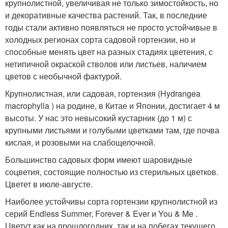
крупнолистной, увеличивая не только зимостойкость, но
и декоративные качества растений. Так, в последние
годы стали активно появляться не просто устойчивые в
холодных регионах сор­та садовой гортензии, но и
способные менять цвет на разных стадиях цветения, с
нетипичной окраской стволов или листьев, наличием
цветов с необычной фактурой.
Крупнолистная, или садовая, гортензия (Hydrangea
macrophylla ) на родине, в Китае и Японии, достигает 4 м
высоты. У нас это невысокий кустарник (до 1 м) с
крупными листьями и голубыми цветками там, где почва
кислая, и розовыми на слабощелочной.
Большинство садовых форм имеют шаровидные
соцветия, состоящие полностью из стерильных цветков.
Цветет в июле-августе.
Наиболее устойчивы сор­та гортензии крупнолистной из
серий Endless Summer, Forever & Ever и You & Me .
Цветут как на прошлогодних, так и на побегах текущего