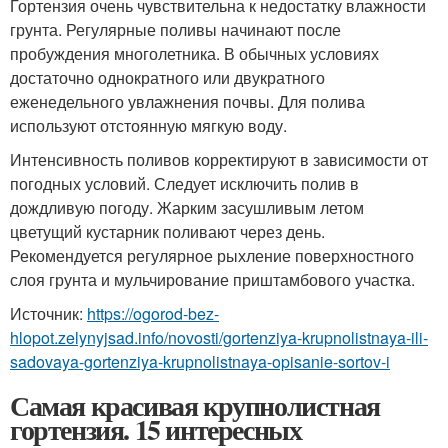
Гортензия очень чувствительна к недостатку влажности
грунта. Регулярные поливы начинают после
пробуждения многолетника. В обычных условиях
достаточно однократного или двукратного
еженедельного увлажнения почвы. Для полива
используют отстоянную мягкую воду.
Интенсивность поливов корректируют в зависимости от
погодных условий. Следует исключить полив в
дождливую погоду. Жарким засушливым летом
цветущий кустарник поливают через день.
Рекомендуется регулярное рыхление поверхностного
слоя грунта и мульчирование приштамбового участка.
Источник:
https://ogorod-bez-
hlopot.zelynyjsad.info/novosti/gortenziya-krupnolistnaya-ili-
sadovaya-gortenziya-krupnolistnaya-opisanie-sortov-i
Самая красивая крупнолистная
гортензия. 15 интересных