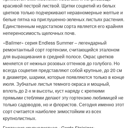
красивой пестрой листвой. Щитки соцветий из белых
цветков только подчеркивают неравномерные желтые и
белые пятна на приглушенно-зеленых листьях растения.
Единственным недостатком сорта является его крайняя
непереносимость щелочных почв.
«Bailmer» серия Endless Summer – легендарный
ремонтантный сорт гортензии, считающийся эталоном
для выращивания в средней полосе. Окрас цветков
меняется от нежных розовых оттенков до голубого. Но
всегда соцветия представляют собой крупные, до 20 см
в диаметре, шарики, которые появляются только в конце
июля. Зубчатые листья темного окраса и мощный,
вплоть до 2-х м высоты, куст наряду с крепкими
прямыми стеблями делают эту гортензию любимицей не
только садоводов, но и флористов. Сегодня именно этот
сорт считается наиболее зимостойким из всех
крупнолистных.
Гортензия крупнолистная «Gerda Steiniger»