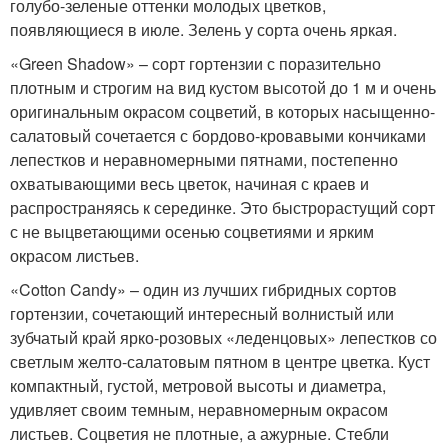
голубо-зеленые оттенки молодых цветков,
появляющиеся в июле. Зелень у сорта очень яркая.
«Green Shadow» – сорт гортензии с поразительно
плотным и строгим на вид кустом высотой до 1 м и очень
оригинальным окрасом соцветий, в которых насыщенно-
салатовый сочетается с бордово-кровавыми кончиками
лепестков и неравномерными пятнами, постепенно
охватывающими весь цветок, начиная с краев и
распространяясь к серединке. Это быстрорастущий сорт
с не выцветающими осенью соцветиями и ярким
окрасом листьев.
«Cotton Candy» – один из лучших гибридных сортов
гортензии, сочетающий интересный волнистый или
зубчатый край ярко-розовых «леденцовых» лепестков со
светлым желто-салатовым пятном в центре цветка. Куст
компактный, густой, метровой высоты и диаметра,
удивляет своим темным, неравномерным окрасом
листьев. Соцветия не плотные, а ажурные. Стебли