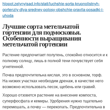
hlopot.zelynyjsad.info/stati/luchshie-sorta-krupnolistnyh-
gortenziy-dlya-sredney-polosy-obshchie-pravila-posadki-i-
uhoda
Лучшие сорта метельчатой
гортензии для подмосковья.
Особенности выращивания
метельчатой гортензии
Растение предпочитает полутень, спокойно относится и к
полному солнцу, лишь в полной тени почувствует себя
угнетенной.
Почва предпочтительна кислая, это в основном, торф.
На низких участках необходим дренаж, в качестве него
возможно использовать песок, щебень или гравий.
Хорошо отзовется растение на внесение компоста,
суперфосфата и кемиры. Удобрения нужно тщательно
перемешать, а почву — перекопать. Предпочтительна в