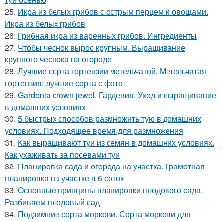
25.
Икра из белых грибов с острым перцем и овощами.
Икра из белых грибов
26.
Грибная икра из варенных грибов. Ингредиенты
27.
Чтобы чеснок вырос крупным. Выращивание
крупного чеснока на огороде
28.
Лучшие сорта гортензии метельчатой. Метельчатая
гортензия: лучшие сорта с фото
29.
Gardenia crown jewel. Гардения. Уход и выращивание
в домашних условиях
30.
5 быстрых способов размножить тую в домашних
условиях. Подходящее время для размножения
31.
Как выращивают туи из семян в домашних условиях.
Как ухаживать за посевами туи
32.
Планировка сада и огорода на участка. Грамотная
планировка на участке в 6 соток
33.
Основные принципы планировки плодового сада.
Разбиваем плодовый сад
34.
Подзимние сорта моркови. Сорта моркови для