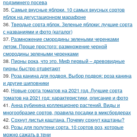
подзимнего посева
35.
Самые вкусные яблоки. 10 самых вкусных сортов
яблок на дегустационном марафоне
36.
Твердые сорта яблок. Зеленые яблоки: лучшие сорта
с названиями и фото (каталог)
37.
Размножение смородины зелеными черенками
летом. Проще простого: размножение черной
смородины зелеными черенками
38.
Пионы рока, что это. Миф первый – древовидные
пионы быстро отцветают
39.
Роза канина для подвоя. Выбор подвоя: роза канина
и другие шиповники
40.
Новые сорта томатов на 2021 год. Лучшие сорта
томатов на 2021 год: характеристики, описание и фото
41.
Анна рубинина коллекционер растений. Виды и
многообразие сортов, правила посадки в миксбордерах
42.
Сохнут листья каштана. Почему сохнут каштаны?
43.
Розы для полутени сорта. 10 сортов роз, которые
можно сажать в тени