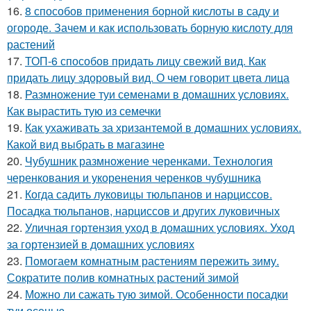
16.
8 способов применения борной кислоты в саду и
огороде. Зачем и как использовать борную кислоту для
растений
17.
ТОП-6 способов придать лицу свежий вид. Как
придать лицу здоровый вид. О чем говорит цвета лица
18.
Размножение туи семенами в домашних условиях.
Как вырастить тую из семечки
19.
Как ухаживать за хризантемой в домашних условиях.
Какой вид выбрать в магазине
20.
Чубушник размножение черенками. Технология
черенкования и укоренения черенков чубушника
21.
Когда садить луковицы тюльпанов и нарциссов.
Посадка тюльпанов, нарциссов и других луковичных
22.
Уличная гортензия уход в домашних условиях. Уход
за гортензией в домашних условиях
23.
Помогаем комнатным растениям пережить зиму.
Сократите полив комнатных растений зимой
24.
Можно ли сажать тую зимой. Особенности посадки
туи осенью