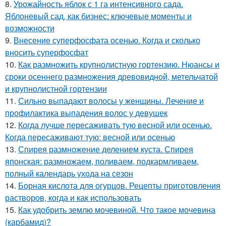
8.
Урожайность яблок с 1 га интенсивного сада.
Яблоневый сад, как бизнес: ключевые моменты и
возможности
9.
Внесение суперфосфата осенью. Когда и сколько
вносить суперфосфат
10.
Как размножить крупнолистную гортензию. Нюансы и
сроки осеннего размножения древовидной, метельчатой
и крупнолистной гортензии
11.
Сильно выпадают волосы у женщины. Лечение и
профилактика выпадения волос у девушек
12.
Когда лучше пересаживать тую весной или осенью.
Когда пересаживают тую: весной или осенью
13.
Спирея размножение делением куста. Спирея
японская: размножаем, поливаем, подкармливаем,
полный календарь ухода на сезон
14.
Борная кислота для огурцов. Рецепты приготовления
растворов, когда и как использовать
15.
Как удобрить землю мочевиной. Что такое мочевина
(карбамид)?