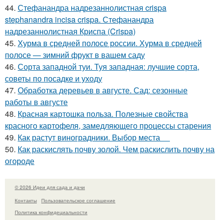
44.
Стефанандра надрезаннолистная crispa
stephanandra incisa crispa. Стефанандра
надрезаннолистная Криспа (Crispa)
45.
Хурма в средней полосе россии. Хурма в средней
полосе — зимний фрукт в вашем саду
46.
Сорта западной туи. Туя западная: лучшие сорта,
советы по посадке и уходу
47.
Обработка деревьев в августе. Сад: сезонные
работы в августе
48.
Красная картошка польза. Полезные свойства
красного картофеля, замедляющего процессы старения
49.
Как растут виноградники. Выбор места
50.
Как раскислять почву золой. Чем раскислить почву на
огороде
© 2026 Идеи для сада и дачи
Контакты
Пользовательское соглашение
Политика конфидециальности