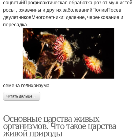
соцветийПрофилактическая обработка роз от мучнистой
росы , ржавчины и других заболеванийПоливПосев
двулетниковМноголетники: деление, черенкование и
пересадка
семена гелихризума
читать дальше →
Основные царства живых
организмов. Что такое царства
живой природы