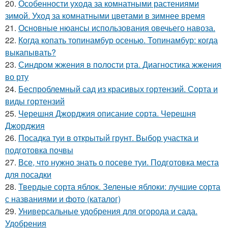
20.
Особенности ухода за комнатными растениями
зимой. Уход за комнатными цветами в зимнее время
21.
Основные нюансы использования овечьего навоза.
22.
Когда копать топинамбур осенью. Топинамбур: когда
выкапывать?
23.
Синдром жжения в полости рта. Диагностика жжения
во рту
24.
Беспроблемный сад из красивых гортензий. Сорта и
виды гортензий
25.
Черешня Джорджия описание сорта. Черешня
Джорджия
26.
Посадка туи в открытый грунт. Выбор участка и
подготовка почвы
27.
Все, что нужно знать о посеве туи. Подготовка места
для посадки
28.
Твердые сорта яблок. Зеленые яблоки: лучшие сорта
с названиями и фото (каталог)
29.
Универсальные удобрения для огорода и сада.
Удобрения