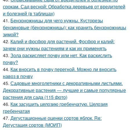
срокам. Сад весной: Обработка деревьев от вредителей
и болезней (в таблицах)
41.
Бензоножницы для чего нужны. Кусторезы
бензиновые (бензоножницы): как хранить бензоножницы
зимой?
42.
Калий и фосфор для растений. Фосфор и калий:
зачем они нужны растениям и как их применять
43.
Зола раскисляет почву или нет. Как раскислить
почву?
44.
Как вносить в почву перегной. Можно ли вносить
навоз в почву
45.
Садовые многолетники с декоративными листьями.
Декоративные растения — лучшие и самые популярные
растения для сада (115 фото)
46.
Как засушить целозию гребенчатую. Целозия
гребенчатая
47.
Дегустационные оценки сортов яблок. Re:
Дегустация сортов (МОИП)