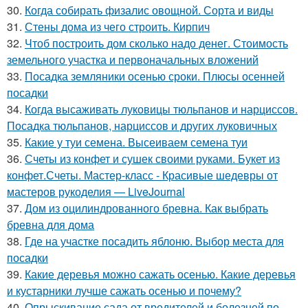
30.
Когда собирать физалис овощной. Сорта и виды
31.
Стены дома из чего строить. Кирпич
32.
Чтоб построить дом сколько надо денег. Стоимость
земельного участка и первоначальных вложений
33.
Посадка земляники осенью сроки. Плюсы осенней
посадки
34.
Когда высаживать луковицы тюльпанов и нарциссов.
Посадка тюльпанов, нарциссов и других луковичных
35.
Какие у туи семена. Высеиваем семена туи
36.
Счеты из конфет и сушек своими руками. Букет из
конфет.Счеты. Мастер-класс - Красивые шедевры от
мастеров рукоделия — LiveJournal
37.
Дом из оцилиндрованного бревна. Как выбрать
бревна для дома
38.
Где на участке посадить яблоню. Выбор места для
посадки
39.
Какие деревья можно сажать осенью. Какие деревья
и кустарники лучше сажать осенью и почему?
40.
Опрыскивание сада от вредителей и болезней по