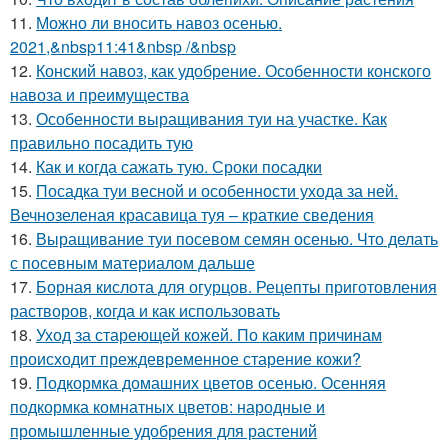
11.
Можно ли вносить навоз осенью.
2021,&nbsp11:41&nbsp /&nbsp
12.
Конский навоз, как удобрение. Особенности конского
навоза и преимущества
13.
Особенности выращивания туи на участке. Как
правильно посадить тую
14.
Как и когда сажать тую. Сроки посадки
15.
Посадка туи весной и особенности ухода за ней.
Вечнозеленая красавица туя – краткие сведения
16.
Выращивание туи посевом семян осенью. Что делать
с посевным материалом дальше
17.
Борная кислота для огурцов. Рецепты приготовления
растворов, когда и как использовать
18.
Уход за стареющей кожей. По каким причинам
происходит преждевременное старение кожи?
19.
Подкормка домашних цветов осенью. Осенняя
подкормка комнатных цветов: народные и
промышленные удобрения для растений