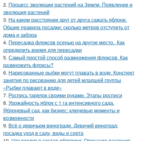
2.
Процесс эволюции растений на Земли. Появление и
эволюция растений
3.
На каком расстоянии друг от друга сажать яблони.
Общие правила посадки: сколько метров отступить от
дома и забора
4.
Пересадка флоксов осенью на другое место.. Как
определить время для пересадки
5.
Самый простой способ размножения флоксов. Как
размножить флоксы?
6.
Нарисованные рыбки могут плавать в воде. Конспект
занятия по рисованию для детей младшей группы
«Рыбки плавают в воде»
7.
Роспись тарелок своими руками. Этапы росписи
8.
Урожайность яблок с 1 га интенсивного сада.
Яблоневый сад, как бизнес: ключевые моменты и
возможности
9.
Всё о девичьем винограде. Девичий виноград:
посадка уход в саду, виды и сорта
10.
Что входит в состав облепихи. Описание растения