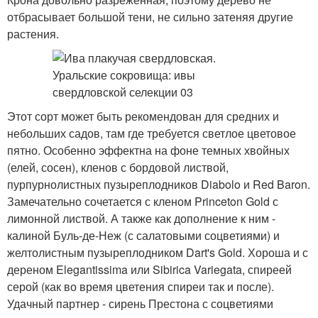
отбрасывает большой тени, не сильно затеняя другие
растения.
Этот сорт может быть рекомендован для средних и
небольших садов, там где требуется светлое цветовое
пятно. Особенно эффектна на фоне темных хвойных
(елей, сосен), кленов с бордовой листвой,
пурпурнолистных пузыреплодников Diabolo и Red Baron.
Замечательно сочетается с кленом Princeton Gold с
лимонной листвой. А также как дополнение к ним -
калиной Буль-де-Неж (с салатовыми соцветиями) и
желтолистным пузыреплодником Dart's Gold. Хороша и с
дереном Elegantissima или Sibirica Variegata, спиреей
серой (как во время цветения спиреи так и после).
Удачный партнер - сирень Престона с соцветиями