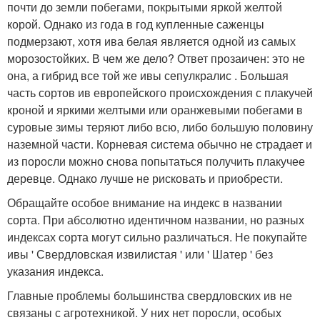
почти до земли побегами, покрытыми яркой желтой
корой. Однако из года в год купленные саженцы
подмерзают, хотя ива белая является одной из самых
морозостойких. В чем же дело? Ответ прозаичен: это не
она, а гибрид все той же ивы сепулкралис . Большая
часть сортов ив европейского происхождения с плакучей
кроной и яркими желтыми или оранжевыми побегами в
суровые зимы теряют либо всю, либо большую половину
наземной части. Корневая система обычно не страдает и
из поросли можно снова попытаться получить плакучее
деревце. Однако лучше не рисковать и приобрести.
Обращайте особое внимание на индекс в названии
сорта. При абсолютно идентичном названии, но разных
индексах сорта могут сильно различаться. Не покупайте
ивы ' Свердловская извилистая ' или ' Шатер ' без
указания индекса.
Главные проблемы большинства свердловских ив не
связаны с агротехникой. У них нет поросли, особых