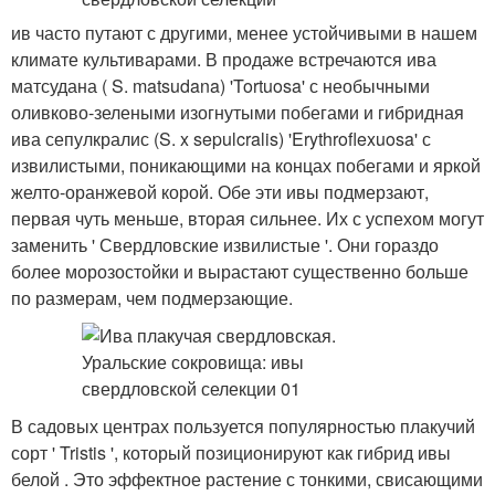
ив часто путают с другими, менее устойчивыми в нашем
климате культиварами. В продаже встречаются ива
матсудана ( S. matsudana) 'Tortuosa' с необычными
оливково-зелеными изогнутыми побегами и гибридная
ива сепулкралис (S. x sepulcralis) 'Erythroflexuosa' с
извилистыми, поникающими на концах побегами и яркой
желто-оранжевой корой. Обе эти ивы подмерзают,
первая чуть меньше, вторая сильнее. Их с успехом могут
заменить ' Свердловские извилистые '. Они гораздо
более морозостойки и вырастают существенно больше
по размерам, чем подмерзающие.
В садовых центрах пользуется популярностью плакучий
сорт ' Tristis ', который позиционируют как гибрид ивы
белой . Это эффектное растение с тонкими, свисающими