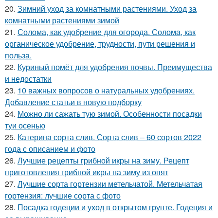
20.
Зимний уход за комнатными растениями. Уход за
комнатными растениями зимой
21.
Солома, как удобрение для огорода. Солома, как
органическое удобрение, трудности, пути решения и
польза.
22.
Куриный помёт для удобрения почвы. Преимущества
и недостатки
23.
10 важных вопросов о натуральных удобрениях.
Добавление статьи в новую подборку
24.
Можно ли сажать тую зимой. Особенности посадки
туи осенью
25.
Катерина сорта слив. Сорта слив – 60 сортов 2022
года с описанием и фото
26.
Лучшие рецепты грибной икры на зиму. Рецепт
приготовления грибной икры на зиму из опят
27.
Лучшие сорта гортензии метельчатой. Метельчатая
гортензия: лучшие сорта с фото
28.
Посадка годеции и уход в открытом грунте. Годеция и