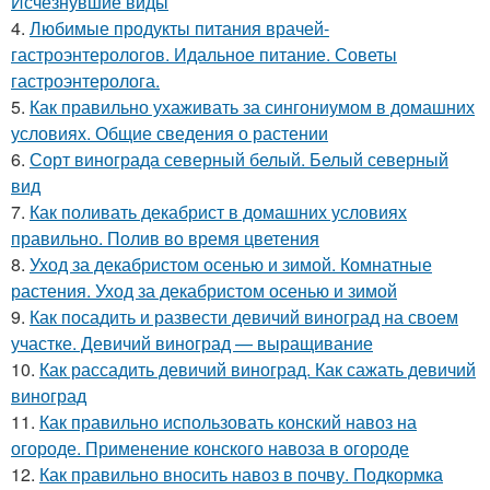
Исчезнувшие виды
4.
Любимые продукты питания врачей-
гастроэнтерологов. Идальное питание. Советы
гастроэнтеролога.
5.
Как правильно ухаживать за сингониумом в домашних
условиях. Общие сведения о растении
6.
Сорт винограда северный белый. Белый северный
вид
7.
Как поливать декабрист в домашних условиях
правильно. Полив во время цветения
8.
Уход за декабристом осенью и зимой. Комнатные
растения. Уход за декабристом осенью и зимой
9.
Как посадить и развести девичий виноград на своем
участке. Девичий виноград — выращивание
10.
Как рассадить девичий виноград. Как сажать девичий
виноград
11.
Как правильно использовать конский навоз на
огороде. Применение конского навоза в огороде
12.
Как правильно вносить навоз в почву. Подкормка