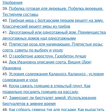
Удобрения
39.
Побелка готовая для деревьев. Побелка деревьев.
Тестируем составы
40.
Грибная икра с болгарским перцем рецепт на зиму.
Классический рецепт икры из грибов
41.
Двухэтажный или одноэтажный дом. Преимущества
двухэтажных домов над одноэтажными
42.
Плетистая роза для начинающих. Плетистые розы:
сорта, советы по выбору и уходу
43.
О газобетоне аэростоун. Газобетон лучше
44.
Дюк Ивановна описание сорта. Вишня (Дюк)
Ивановна
45.
Условия содержания Каланхоэ. Каланхоэ - условия
содержания и уход
46.
Когда сажать годецию в открытый грунт. Как
правильно посадить годецию на рассаду
47.
Замерзает ли биотуалет зимой. Использование
биотуалетов в зимнее время
48.
Как собрать семена туи для посадки. Как вырастить