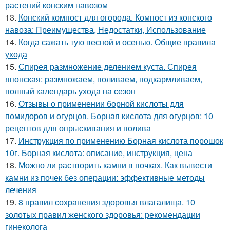
растений конским навозом
13.
Конский компост для огорода. Компост из конского
навоза: Преимущества, Недостатки, Использование
14.
Когда сажать тую весной и осенью. Общие правила
ухода
15.
Спирея размножение делением куста. Спирея
японская: размножаем, поливаем, подкармливаем,
полный календарь ухода на сезон
16.
Отзывы о применении борной кислоты для
помидоров и огурцов. Борная кислота для огурцов: 10
рецептов для опрыскивания и полива
17.
Инструкция по применению Борная кислота порошок
10г. Борная кислота: описание, инструкция, цена
18.
Можно ли растворить камни в почках. Как вывести
камни из почек без операции: эффективные методы
лечения
19.
8 правил сохранения здоровья влагалища. 10
золотых правил женского здоровья: рекомендации
гинеколога