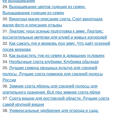
ее выращивание
29.
Выращивание цветов годеции из семян.
Выращивание годеции из семян
30.
Виноград магия описание сорта. Сорт винограда
магия фото и описание отзывы
31.
Лиатрис уход осенью подготовка к зиме. Лиатрис:
восхитительные метёлки для клумб и живых изгородей
32.
Как сажать лук и морковь под зиму. Что даёт осенний
посев моркови
33.
Как вырастить тую из семян в домашних условиях
34.
Необычные сорта клубники. Клубника обычная
35.
Лучшие семена овощных культур для средней
полосы. Лучшие сорта помидор для средней полосы
России
36.
Зимние сорта яблонь для средней полосы для
длительного хранения. Всё про зимние сорта яблок
37.
Сорта вишни для ростовской области. Лучшие сорта
самой крупной вишни
38.
Универсальные удобрения для огорода и сада.