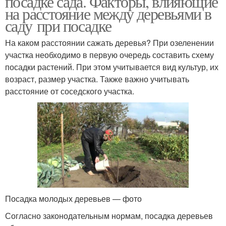
посадке сада. Факторы, влияющие
на расстояние между деревьями в
саду при посадке
Растения в весеннее
На каком расстоянии сажать деревья? При озеленении
Растения к зиме
время
участка необходимо в первую очередь составить схему
посадки растений. При этом учитывается вид культур, их
возраст, размер участка. Также важно учитывать
расстояние от соседского участка.
Морозоустойчивые
Растения для улицы
растения
Растения на балконе
Зимние растения
Посадка молодых деревьев — фото
Растения для
Хвойный штамб
застекленного балкона
Согласно законодательным нормам, посадка деревьев