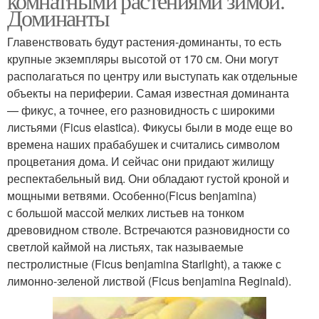
комнатными растениями зимой.
Доминанты
Главенствовать будут растения-доминанты, то есть
крупные экземпляры высотой от 170 см. Они могут
располагаться по центру или выступать как отдельные
объекты на периферии. Самая известная доминанта
— фикус, а точнее, его разновидность с широкими
листьями (Ficus elastica). Фикусы были в моде еще во
времена наших прабабушек и считались символом
процветания дома. И сейчас они придают жилищу
респектабельный вид. Они обладают густой кроной и
мощными ветвями. Особенно(Ficus benjamina)
с большой массой мелких листьев на тонком
древовидном стволе. Встречаются разновидности со
светлой каймой на листьях, так называемые
пестролистные (Ficus benjamina Starlight), а также с
лимонно-зеленой листвой (Ficus benjamina Reginald).