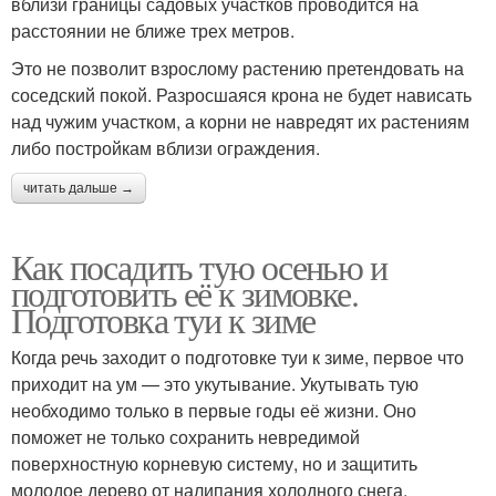
вблизи границы садовых участков проводится на
расстоянии не ближе трех метров.
Это не позволит взрослому растению претендовать на
Кустарниковые
Растения в ландшафте
соседский покой. Разросшаяся крона не будет нависать
растения
над чужим участком, а корни не навредят их растениям
либо постройкам вблизи ограждения.
читать дальше →
Хвойные породы
Как посадить тую осенью и
подготовить её к зимовке.
Подготовка туи к зиме
Когда речь заходит о подготовке туи к зиме, первое что
приходит на ум — это укутывание. Укутывать тую
необходимо только в первые годы её жизни. Оно
поможет не только сохранить невредимой
поверхностную корневую систему, но и защитить
молодое дерево от налипания холодного снега,