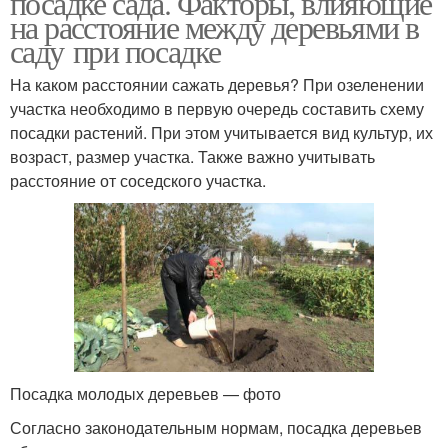
посадке сада. Факторы, влияющие
на расстояние между деревьями в
саду при посадке
Расстояние между
На каком расстоянии сажать деревья? При озеленении
Дерева от забора
хвойными деревьями
участка необходимо в первую очередь составить схему
посадки растений. При этом учитывается вид культур, их
возраст, размер участка. Также важно учитывать
расстояние от соседского участка.
Дерева при посадке
Хвойные растения
Пирамидальные дерева
Дерева для сада
Посадка молодых деревьев — фото
Красивое дерево
Дерево в мире
Согласно законодательным нормам, посадка деревьев