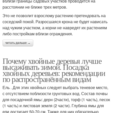
вблизи границы садовых участков проводится на
расстоянии не ближе трех метров.
Это не позволит взрослому растению претендовать на
Быстрорастущие
150-летний дерево
соседский покой. Разросшаяся крона не будет нависать
дерева
над чужим участком, а корни не навредят их растениям
либо постройкам вблизи ограждения.
читать дальше →
Карликовые дерева
Дерева на зиму
Почему хвойные деревья лучше
высаживать зимой. Посадка
Дерево с округлой
хвойных деревьев: рекомендации
Хвойные породы
кроной
по распространённым видам
Ель . Для этих хвойных следует выбрать теневое место,
с отсутствием поблизости грунтовых вод. Состав почвы
для посадочной ямы: дерн (2части), торф (1 часть), песок
Низкорослые дерева
Декоративные дерева
(1 часть) и листовая земля (2 части). Глубина ямы для
ели достигает 50-70 см. Также для них обязательно