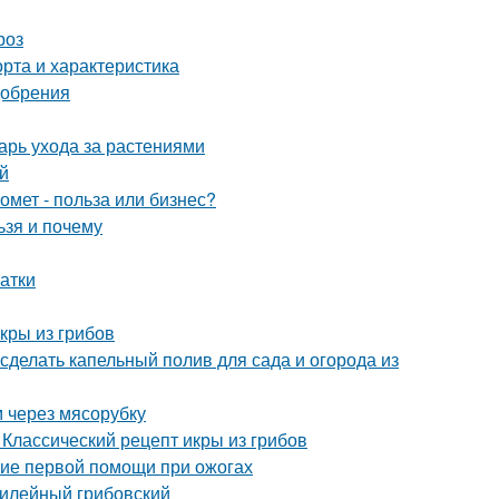
роз
рта и характеристика
добрения
арь ухода за растениями
й
омет - польза или бизнес?
ьзя и почему
атки
кры из грибов
 сделать капельный полив для сада и огорода из
м через мясорубку
 Классический рецепт икры из грибов
ние первой помощи при ожогах
билейный грибовский