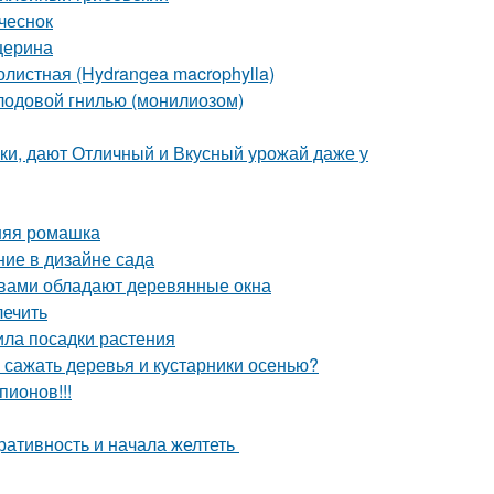
чеснок
церина
листная (Hydrangea macrophylla)
плодовой гнилью (монилиозом)
ки, дают Отличный и Вкусный урожай даже у
нняя ромашка
ние в дизайне сада
твами обладают деревянные окна
лечить
ила посадки растения
 сажать деревья и кустарники осенью?
пионов!!!
оративность и начала желтеть