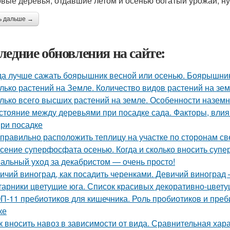
вые деревья, отдавшие летом и осенью богатый урожай, н
ь дальше →
ледние обновления на сайте:
да лучше сажать боярышник весной или осенью. Боярышни
лько растений на Земле. Количество видов растений на зе
лько всего высших растений на земле. Особенности назем
стояние между деревьями при посадке сада. Факторы, вли
при посадке
 правильно расположить теплицу на участке по сторонам св
сение суперфосфата осенью. Когда и сколько вносить суп
альный уход за декабристом — очень просто!
ичий виноград, как посадить черенками. Девичий виногра
тарники цветущие юга. Список красивых декоративно-цвету
П-11 пребиотиков для кишечника. Роль пробиотиков и преби
ке
к вносить навоз в зависимости от вида. Сравнительная хар