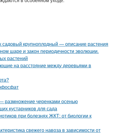
уждаются в особенном уходе.
к садовый крупноплодный — описание растения
мном шаре и закон периодичности эволюции.
ных растений
яющие на расстояние между деревьями в
ета?
ерфосфат
д — размножение черенками осенью
щих кустарников для сада
отиков при болезнях ЖКТ: от биологии к
актеристика свежего навоза в зависимости от