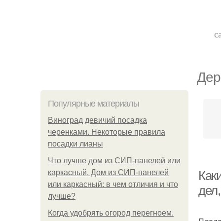
с
Дер
Популярные материалы
Виноград девичий посадка
черенками. Некоторые правила
посадки лианы
Что лучше дом из СИП-панелей или
каркасный. Дом из СИП-панелей
Как
или каркасный: в чем отличия и что
дел,
лучше?
Когда удобрять огород перегноем.