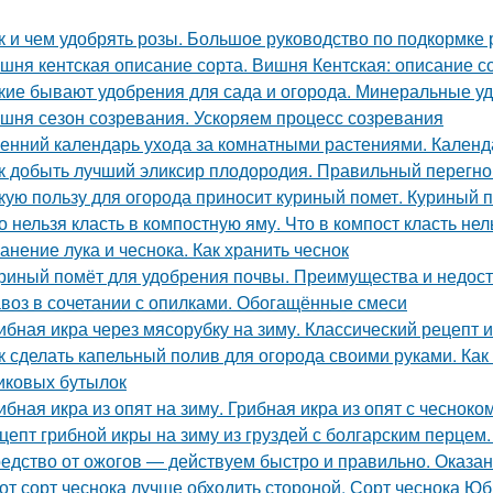
к и чем удобрять розы. Большое руководство по подкормке 
шня кентская описание сорта. Вишня Кентская: описание со
кие бывают удобрения для сада и огорода. Минеральные у
шня сезон созревания. Ускоряем процесс созревания
енний календарь ухода за комнатными растениями. Календ
к добыть лучший эликсир плодородия. Правильный перегно
кую пользу для огорода приносит куриный помет. Куриный п
о нельзя класть в компостную яму. Что в компост класть нел
анение лука и чеснока. Как хранить чеснок
риный помёт для удобрения почвы. Преимущества и недост
воз в сочетании с опилками. Обогащённые смеси
ибная икра через мясорубку на зиму. Классический рецепт и
к сделать капельный полив для огорода своими руками. Как
иковых бутылок
ибная икра из опят на зиму. Грибная икра из опят с чесноко
цепт грибной икры на зиму из груздей с болгарским перцем.
едство от ожогов ― действуем быстро и правильно. Оказа
от сорт чеснока лучше обходить стороной. Сорт чеснока Ю