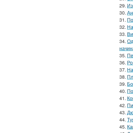
29.
Из
30.
Ан
31.
По
32.
На
33.
Ви
34.
Од
начин
35.
Пе
36.
Ро
37.
На
38.
Пл
39.
Бо
40.
По
41.
Ко
42.
Пи
43.
Дю
44.
Ту
45.
Ка