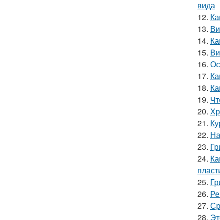
вида
12.
Ка
13.
Ви
14.
Ка
15.
Ви
16.
Ос
17.
Ка
18.
Ка
19.
Чт
20.
Хр
21.
Ку
22.
На
23.
Гр
24.
Ка
пласт
25.
Гр
26.
Ре
27.
Ср
28.
Эт