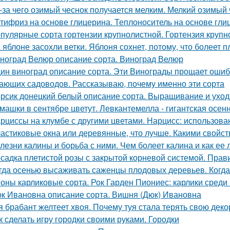
-за чего озимый чеснок получается мелким. Мелкий озимый 
тифриз на основе глицерина. Теплоноситель на основе гли
пулярные сорта гортензии крупнолистной. Гортензия крупно
 яблоне засохли ветки. Яблоня сохнет, потому, что болеет 
ноград Велюр описание сорта. Виноград Велюр
ин виноград описание сорта. Эти Винограды прощает ошиб
ающих садоводов. Рассказываю, почему именно эти сорта
рсик донецкий белый описание сорта. Выращивание и уход
машки в сентябре цветут. Левкантемелла - гигантская осе
рциссы на клумбе с другими цветами. Нарцисс: использова
астиковые окна или деревянные, что лучше. Какими свойс
лезни калины и борьба с ними. Чем болеет калина и как ее 
садка плетистой розы с закрытой корневой системой. Прав
гда осенью высаживать саженцы плодовых деревьев. Когда
оны карликовые сорта. Рок Гарден Пиониес: карлики среди 
к Ивановна описание сорта. Вишня (Дюк) Ивановна
я брабант желтеет хвоя. Почему туя стала терять свою дек
к сделать игру городки своими руками. Городки