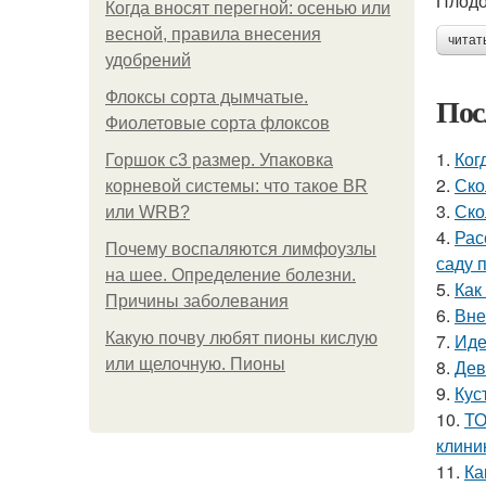
Плодо
Когда вносят перегной: осенью или
весной, правила внесения
читат
удобрений
Флоксы сорта дымчатые.
Пос
Фиолетовые сорта флоксов
1.
Ког
Горшок с3 размер. Упаковка
2.
Ско
корневой системы: что такое BR
3.
Ско
или WRB?
4.
Рас
Почему воспаляются лимфоузлы
саду 
на шее. Определение болезни.
5.
Как
Причины заболевания
6.
Вне
Какую почву любят пионы кислую
7.
Иде
или щелочную. Пионы
8.
Дев
9.
Кус
10.
ТО
клини
11.
Ка