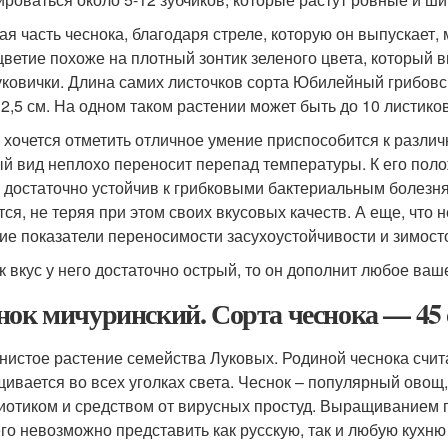
ая часть чеснока, благодаря стреле, которую он выпускает,
цветие похоже на плотный зонтик зеленого цвета, который 
уковички. Длина самих листочков сорта Юбилейный грибовск
 2,5 см. На одном таком растении может быть до 10 листиков
 хочется отметить отличное умение приспособится к различ
й вид неплохо переносит перепад температуры. К его пол
н достаточно устойчив к грибковыми бактериальным болезн
тся, не теряя при этом своих вкусовых качеств. А еще, что н
ие показатели переносимости засухоустойчивости и зимост
ак вкус у него достаточно острый, то он дополнит любое ва
нок мичуринский. Сорта чеснока — 45 с
нистое растение семейства Луковых. Родиной чеснока счи
ивается во всех уголках света. Чеснок – популярный овощ
иотиком и средством от вирусных простуд. Выращиванием 
его невозможно представить как русскую, так и любую кухню