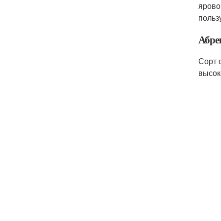
ярово
польз
Абре
Сорт 
высок