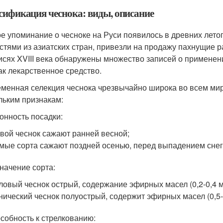
сификация чеснока: виды, описание
е упоминание о чесноке на Руси появилось в древних летоп
стями из азиатских стран, привезли на продажу пахнущие р
исях XVIII века обнаружены множество записей о применени
как лекарственное средство.
менная селекция чеснока чрезвычайно широка во всем мир
льким признакам:
зонность посадки:
вой чеснок сажают ранней весной;
мые сорта сажают поздней осенью, перед выпадением снег
значение сорта:
ловый чеснок острый, содержание эфирных масел (0,2-0,4 мг
нический чеснок полуострый, содержит эфирных масел (0,5-0,
особность к стрелкованию: