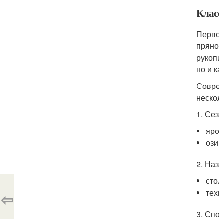
Клас
Перво
пряно
рукоп
но и 
Совре
неско
1. Се
яро
ози
2. На
сто
тех
⇦
3. Сп