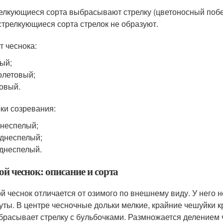
елкующиеся сорта выбрасывают стрелку (цветоносный побег
стрелкующиеся сорта стрелок не образуют.
т чеснока:
ый;
летовый;
овый.
оки созревания:
неспелый;
днеспелый;
днеспелый.
й чеснок: описание и сорта
й чеснок отличается от озимого по внешнему виду. У него н
уты. В центре чесночные дольки мелкие, крайние чешуйки к
брасывает стрелку с бульбочками. Размножается делением ч