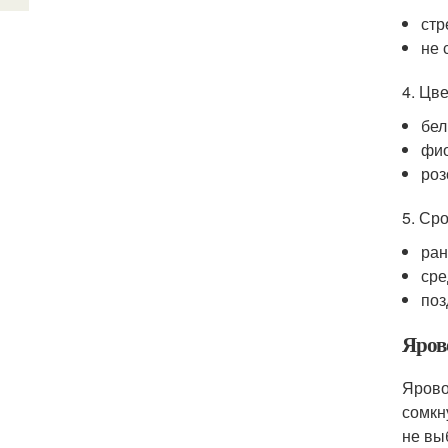
стр
не 
4. Цве
бел
фио
роз
5. Ср
ран
сре
поз
Ярово
Ярово
сомкн
не вы