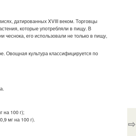
исях, датированных XVIII веком. Торговцы
астения, которые употребляли в пищу. В
и чеснока, его использовали не только в пищу,
е. Овощная культура классифицируется по
а.
 на 100 г);
9 мг на 100 г).
⇨