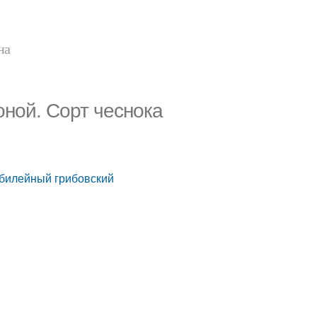
на
оной. Сорт чеснока
Юбилейный грибовский