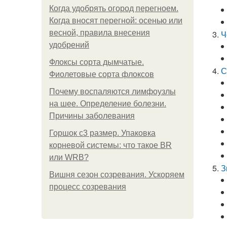
Когда удобрять огород перегноем.
Когда вносят перегной: осенью или
весной, правила внесения
Ч
удобрений
Флоксы сорта дымчатые.
С
Фиолетовые сорта флоксов
Почему воспаляются лимфоузлы
на шее. Определение болезни.
Причины заболевания
Горшок с3 размер. Упаковка
корневой системы: что такое BR
или WRB?
З
Вишня сезон созревания. Ускоряем
процесс созревания