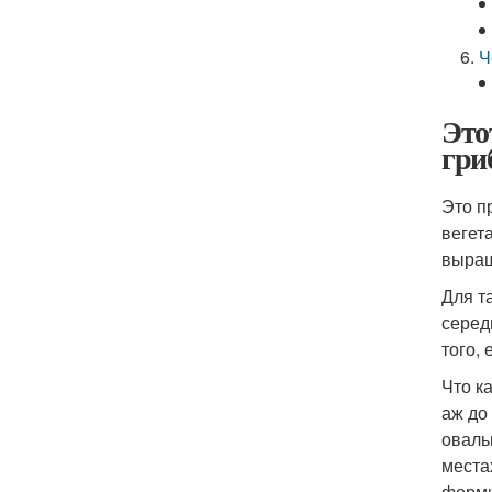
Ч
Это
гри
Это п
вегет
выращ
Для т
серед
того,
Что к
аж до
оваль
места
форми