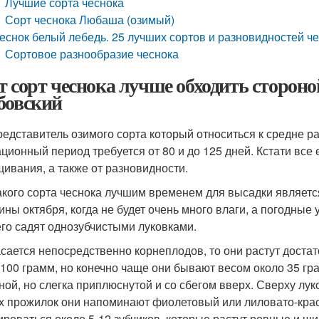
Лучшие сорта чеснока
Сорт чеснока Любаша (озимый)
еснок белый лебедь. 25 лучших сортов и разновидностей ч
Сортовое разнообразие чеснока
т сорт чеснока лучше обходить сторон
бовский
редставитель озимого сорта который относиться к средне ра
ационный период требуется от 80 и до 125 дней. Кстати все 
ивания, а также от разновидности.
акого сорта чеснока лучшим временем для высадки является
ины октября, когда не будет очень много влаги, а погодные 
 его садят однозубчистыми луковками.
асается непосредственно корнеплодов, то они растут достат
 100 грамм, но конечно чаще они бывают весом около 35 гра
ной, но слегка приплюснутой и со сбегом вверх. Сверху лук
х прожилок они напоминают фиолетовый или лиловато-красн
роваться около 5-12 зубчиков, которые растут ровные и ши