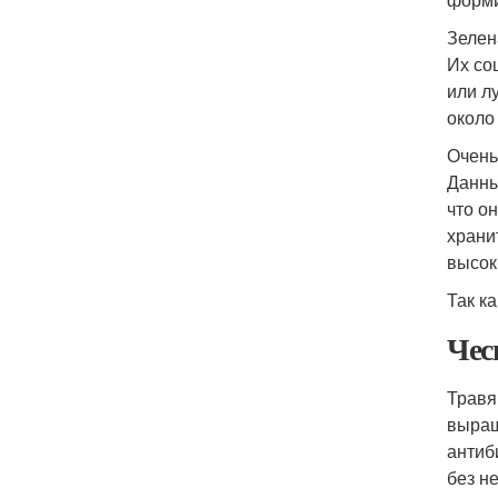
Зелен
Их со
или л
около
Очень
Данны
что о
храни
высок
Так к
Чес
Травя
выращ
антиб
без н