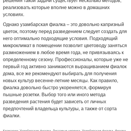
решения такой задачи существует несколько методов,
реализовать которые вполне можно в домашних
условиях.
Однако узамбарская фиалка – это довольно капризный
цветок, поэтому перед разведением следует создать для
него оптимально подходящие условия. Подходящий
микроклимат в помещении позволит цветоводу заняться
размножением в любое время года, не привязываясь к
определенному сезону. Профессионалы, которые уже не
первый год активно занимаются выращиванием фиалок
дома, все же рекомендуют выбирать для получения
новых культур весенне-летние месяцы. Как правило,
фиалка довольно быстро укореняется, формируя
пышные розетки. Выбор того или иного метода
разведения растения будет зависеть от личных
предпочтений владельца культуры, а также от сорта
фиалки.
Категории:
Узамбарские фиалки
,
Листовые черенки
,
Узамбарская фиалка
,
Фиалки