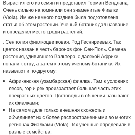
Вырастил его из семян и представил Герман Вендланд.
Очень сильно напоминали они знаменитые Фиалки
(Viola). Им же немного позднее была подготовлена
статья об этом растении. Ученый-ботаник дал название
и определил место среди растений.
. Сенполия фиалкоцветковая. Род Геснириевых. Так
цветок назван в честь баронов фон Сен-Поль. Семена
растения, удивившего Вальтера, с далекой Африки
попали к отцу, а затем к этому ученому-ботанику. Их
называют и по-другому:
Африканская (узамбарская) фиалка . Там в условиях
лесов, гор и рек произрастает большая часть этих
прекрасных цветов. Цветоводы в общении называют
их фиалками;
На самом деле только внешняя схожесть и
объединяет их с более распространенными во многих
регионах Фиалками (Viola) . Их ученные определили в
разные семейства;