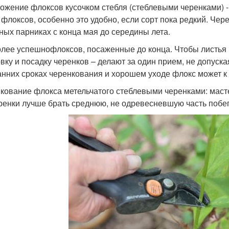
ожение флоксов кусочком стебля (стеблевыми черенками) -
 флоксов, особенно это удобно, если сорт пока редкий. Чере
ных парниках с конца мая до середины лета.
лее успешнофлоксов, посаженные до конца. Чтобы листья н
овку и посадку черенков – делают за один прием, не допуск
анних сроках черенкования и хорошем уходе флокс может к 
кование флокса метельчатого стеблевыми черенками: маст
ренки лучше брать среднюю, не одревесневшую часть побе