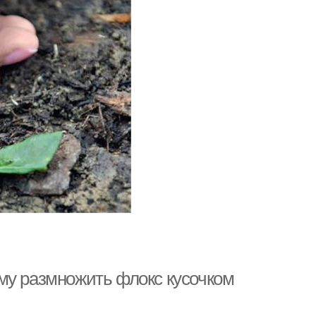
му размножить флокс кусочком