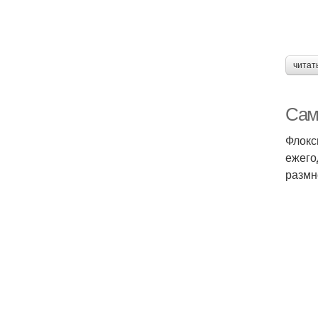
читат
Сам
Флокс
ежего
размн