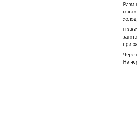
Размн
много
холод
Наибо
загот
при р
Черен
На че