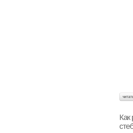
читат
Как
сте