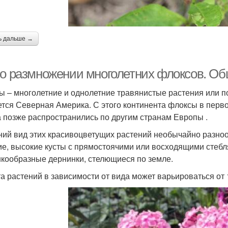
ь дальше →
 о размножении многолетних флоксов. Об
ы – многолетние и однолетние травянистые растения или п
ется Северная Америка. С этого континента флоксы в перво
а позже распространились по другим странам Европы .
ий вид этих красивоцветущих растений необычайно разно
ие, высокие кусты с прямостоячими или восходящими стебл
кообразные дернинки, стелющиеся по земле.
а растений в зависимости от вида может варьироваться от 