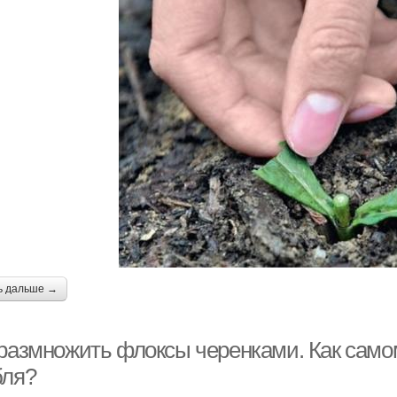
ь дальше →
 размножить флоксы черенками. Как само
бля?