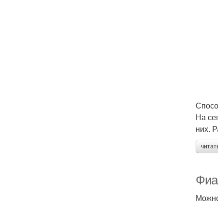
Спосо
На се
них. 
читат
Фиа
Можно