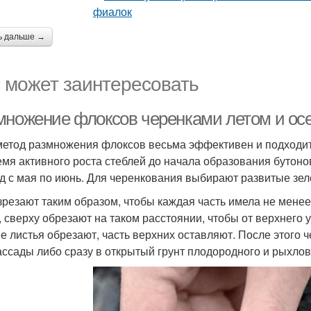
ь дальше →
 может заинтересовать
множение флоксов черенками летом и ос
метод размножения флоксов весьма эффективен и подходи
емя активного роста стеблей до начала образования бутон
д с мая по июнь. Для черенкования выбирают развитые зел
зрезают таким образом, чтобы каждая часть имела не менее
, сверху обрезают на таком расстоянии, чтобы от верхнего у
е листья обрезают, часть верхних оставляют. После этого
ассады либо сразу в открытый грунт плодородного и рыхлов