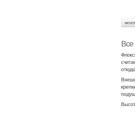
читат
Все
Флокс
счита
откуд
Внешн
крепк
подуш
Высот