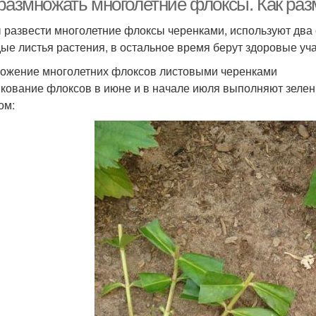
 размножать многолетние флоксы. Как ра
 развести многолетние флоксы черенками, используют два
ые листья растения, в остальное время берут здоровые уча
ожение многолетних флоксов листовыми черенками
кование флоксов в июне и в начале июля выполняют зеле
ом: