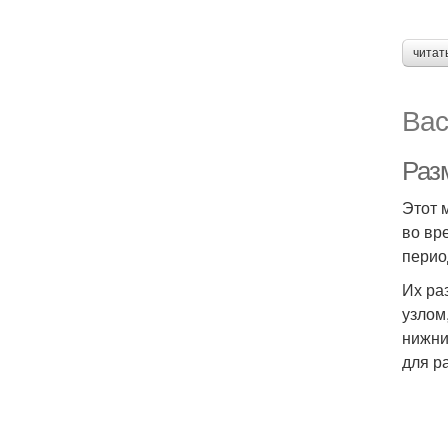
читат
Вас
Раз
Этот 
во вр
перио
Их ра
узлом
нижни
для р