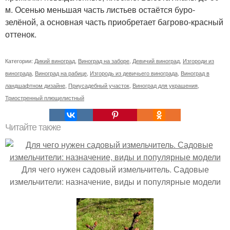
м. Осенью меньшая часть листьев остаётся буро-
зелёной, а основная часть приобретает багрово-красный
оттенок.
Категории:
Дикий виноград
,
Виноград на заборе
,
Девичий виноград
,
Изгороди из
винограда
,
Виноград на рабице
,
Изгородь из девичьего винограда
,
Виноград в
ландшафтном дизайне
,
Приусадебный участок
,
Виноград для украшения
,
Триостренный плющелистный
Читайте также
Для чего нужен садовый измельчитель. Садовые
измельчители: назначение, виды и популярные модели