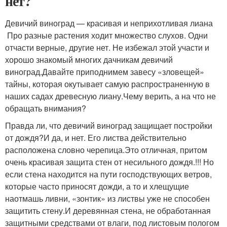
нет?
Девичий виноград — красивая и неприхотливая лиана
Про разные растения ходит множество слухов. Одни
отчасти верные, другие нет. Не избежал этой участи и
хорошо знакомый многих дачникам девичий
виноград.Давайте приподнимем завесу «зловещей»
тайны, которая окутывает самую распространенную в
наших садах древесную лиану.Чему верить, а на что не
обращать внимания?
Правда ли, что девичий виноград защищает постройки
от дождя?И да, и нет. Его листва действительно
расположена словно черепица.Это отличная, притом
очень красивая защита стен от несильного дождя.!!! Но
если стена находится на пути господствующих ветров,
которые часто приносят дожди, а то и хлещущие
наотмашь ливни, «зонтик» из листвы уже не способен
защитить стену.И деревянная стена, не обработанная
защитными средствами от влаги, под листовым пологом