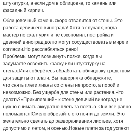
штукатурки, а если дом в облицовке, то камень или
фасадный кирпич.
Облицовочный камень скоро отвалится от стены. Это
работа девичьего винограда! Хотя в случаях, когда
мастер не схалтурил и не сэкономил, постройка и
девичий виноград долго могут сосуществовать в мире и
согласии.Но расслабляться рано!
Проблемы могут возникнуть позже, когда вы
задумаете освежить краску или штукатурку на
стенах.Или соберётесь обработать облицовку средством
для защиты от влаги. Вы наверняка обнаружите,
что снять плети лианы со стены непросто, а порой и
невозможно. Без ущерба для стены или растения.Что
делать?«Прикипевший» к стене девичий виноград не
нужно снимать аккуратно плеть за плетью. Они всё равно
поломаются!Смело обрезайте его почти до земли. Это
желательно сделать до разворачивания листьев, хотя
допустимо и летом, и осенью.Новые плети за год успеют