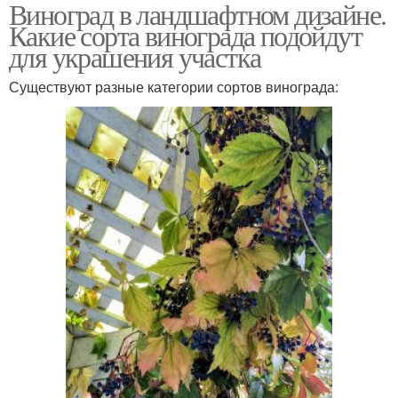
Виноград в ландшафтном дизайне.
Проблемы от
Виноград на участке
Какие сорта винограда подойдут
девичьего винограда
для украшения участка
Существуют разные категории сортов винограда:
Изгородь из девичьего
Виноград по стене
винограда
Каркас для девичьего
Изгороди из винограда
винограда
Изгородь из винограда
Виноград на сетке