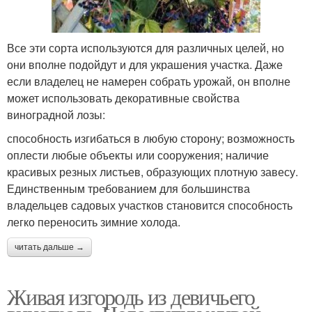
Дикий виноград
Виноград на заборе
Все эти сорта используются для различных целей, но
они вполне подойдут и для украшения участка. Даже
Виноград на рабице
Виноград в воде
если владелец не намерен собрать урожай, он вполне
может использовать декоративные свойства
виноградной лозы:
способность изгибаться в любую сторону; возможность
Виноград в земле
Виноград на даче
оплести любые объекты или сооружения; наличие
красивых резных листьев, образующих плотную завесу.
Единственным требованием для большинства
владельцев садовых участков становится способность
Пятилисточковый
Уход за девичьим
легко переносить зимние холода.
виноград
виноградом
читать дальше →
Живая изгородь из девичьего
Применения в
Дивичий виноград
ландшафтном дизайне