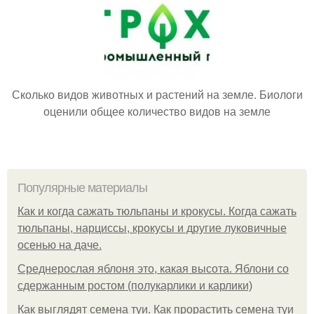
Сколько видов животных и растений на земле. Биологи
оценили общее количество видов на земле
Популярные материалы
Как и когда сажать тюльпаны и крокусы. Когда сажать
тюльпаны, нарциссы, крокусы и другие луковичные
осенью на даче.
Среднерослая яблоня это, какая высота. Яблони со
сдержанным ростом (полукарлики и карлики)
Как выглядят семена туи. Как прорастить семена туи