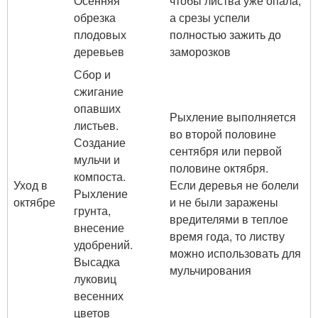
Осенняя
чтобы листва уже опала,
обрезка
а срезы успели
плодовых
полностью зажить до
деревьев
заморозков
Сбор и
сжигание
опавших
Рыхление выполняется
листьев.
во второй половине
Создание
сентября или первой
мульчи и
половине октября.
компоста.
Уход в
Если деревья не болели
Рыхление
октябре
и не были заражены
грунта,
вредителями в теплое
внесение
время года, то листву
удобрений.
можно использовать для
Высадка
мульчирования
луковиц
весенних
цветов