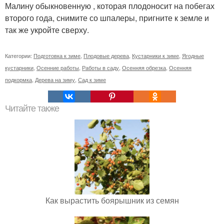
Малину обыкновенную , которая плодоносит на побегах
второго года, снимите со шпалеры, пригните к земле и
так же укройте сверху.
Категории:
Подготовка к зиме
,
Плодовые дерева
,
Кустарники к зиме
,
Ягодные
кустарники
,
Осенние работы
,
Работы в саду
,
Осенняя обрезка
,
Осенняя
подкормка
,
Дерева на зиму
,
Сад к зиме
Читайте также
Как вырастить боярышник из семян