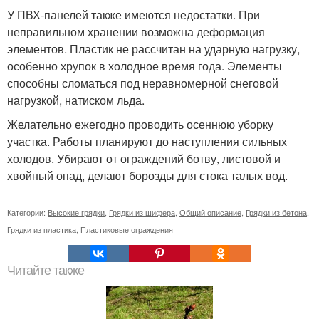
У ПВХ-панелей также имеются недостатки. При
неправильном хранении возможна деформация
элементов. Пластик не рассчитан на ударную нагрузку,
особенно хрупок в холодное время года. Элементы
способны сломаться под неравномерной снеговой
нагрузкой, натиском льда.
Желательно ежегодно проводить осеннюю уборку
участка. Работы планируют до наступления сильных
холодов. Убирают от ограждений ботву, листовой и
хвойный опад, делают борозды для стока талых вод.
Категории:
Высокие грядки
,
Грядки из шифера
,
Общий описание
,
Грядки из бетона
,
Грядки из пластика
,
Пластиковые ограждения
Читайте также