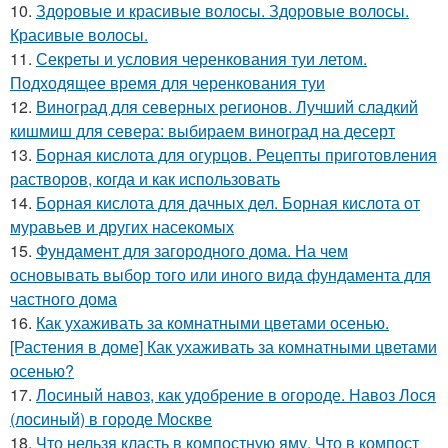
10.
Здоровые и красивые волосы. Здоровые волосы.
Красивые волосы.
11.
Секреты и условия черенкования туи летом.
Подходящее время для черенкования туи
12.
Виноград для северных регионов. Лучший сладкий
кишмиш для севера: выбираем виноград на десерт
13.
Борная кислота для огурцов. Рецепты приготовления
растворов, когда и как использовать
14.
Борная кислота для дачных дел. Борная кислота от
муравьев и других насекомых
15.
Фундамент для загородного дома. На чем
основывать выбор того или иного вида фундамента для
частного дома
16.
Как ухаживать за комнатными цветами осенью.
[Растения в доме] Как ухаживать за комнатными цветами
осенью?
17.
Лосиный навоз, как удобрение в огороде. Навоз Лося
(лосиный) в городе Москве
18.
Что нельзя класть в компостную яму. Что в компост