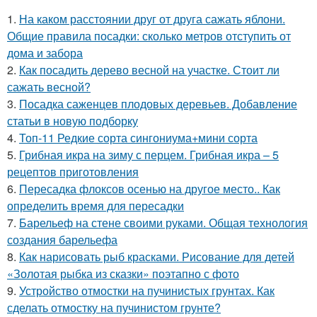
1.
На каком расстоянии друг от друга сажать яблони.
Общие правила посадки: сколько метров отступить от
дома и забора
2.
Как посадить дерево весной на участке. Стоит ли
сажать весной?
3.
Посадка саженцев плодовых деревьев. Добавление
статьи в новую подборку
4.
Топ-11 Редкие сорта сингониума+мини сорта
5.
Грибная икра на зиму с перцем. Грибная икра – 5
рецептов приготовления
6.
Пересадка флоксов осенью на другое место.. Как
определить время для пересадки
7.
Барельеф на стене своими руками. Общая технология
создания барельефа
8.
Как нарисовать рыб красками. Рисование для детей
«Золотая рыбка из сказки» поэтапно с фото
9.
Устройство отмостки на пучинистых грунтах. Как
сделать отмостку на пучинистом грунте?