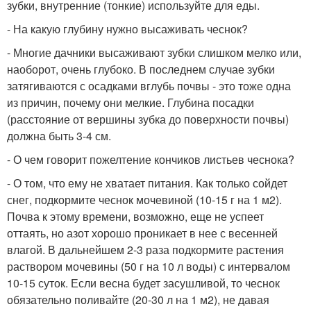
зубки, внутренние (тонкие) используйте для еды.
- На какую глубину нужно высаживать чеснок?
- Многие дачники высаживают зубки слишком мелко или,
наоборот, очень глубоко. В последнем случае зубки
затягиваются с осадками вглубь почвы - это тоже одна
из причин, почему они мелкие. Глубина посадки
(расстояние от вершины зубка до поверхности почвы)
должна быть 3-4 см.
- О чем говорит пожелтение кончиков листьев чеснока?
- О том, что ему не хватает питания. Как только сойдет
снег, подкормите чеснок мочевиной (10-15 г на 1 м
2
).
Почва к этому времени, возможно, еще не успеет
оттаять, но азот хорошо проникает в нее с весенней
влагой. В дальнейшем 2-3 раза подкормите растения
раствором мочевины (50 г на 10 л воды) с интервалом
10-15 суток. Если весна будет засушливой, то чеснок
обязательно поливайте (20-30 л на 1 м
2
), не давая