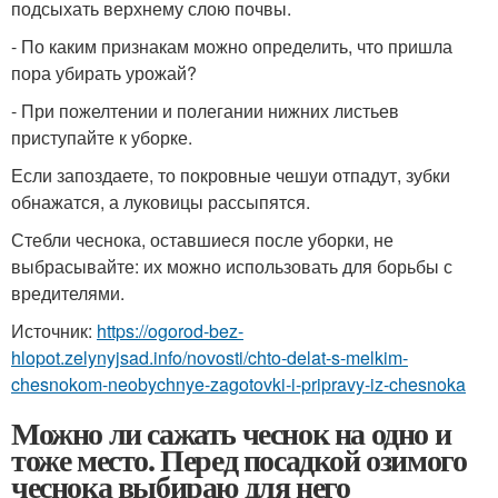
подсыхать верхнему слою почвы.
- По каким признакам можно определить, что пришла
пора убирать урожай?
- При пожелтении и полегании нижних листьев
приступайте к уборке.
Если запоздаете, то покровные чешуи отпадут, зубки
обнажатся, а луковицы рассыпятся.
Стебли чеснока, оставшиеся после уборки, не
выбрасывайте: их можно использовать для борьбы с
вредителями.
Источник:
https://ogorod-bez-
hlopot.zelynyjsad.info/novosti/chto-delat-s-melkim-
chesnokom-neobychnye-zagotovki-i-pripravy-iz-chesnoka
Можно ли сажать чеснок на одно и
тоже место. Перед посадкой озимого
чеснока выбираю для него