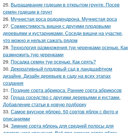
25.
Выращивание годеции в открытом грунте. Посев
семян годеции в грунт
26.
Мучнистая роса рододендрона. Мучнистая роса
27.
Совместимость вишни с другими плодовыми
деревьями и кустарниками. Соседи вишни на участке,
что можно и нельзя сажать рядом
28.
Технология размножения туи черенками осенью. Как
размножить тую черенками
29.
Посадка семян туи осенью. Как сеять?
30.
Декоративный плодовый сад в ландшафтном
дизайне. Дизайн деревьев в саду на всех этапах
создания
31.
Поздние сорта абрикоса. Ранние сорта абрикосов
32.
Груша соседство с другими деревьями и кустами.
Добавление статьи в новую подборку
33.
Самое вкусное яблоко. 50 сортов яблок с фото и
описаниями
34.
Зимние сорта яблонь для средней полосы для
длительного хранения. Всё про зимние сорта яблок