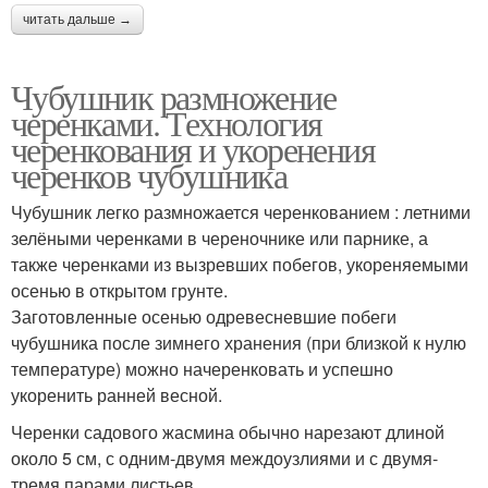
читать дальше →
Чубушник размножение
черенками. Технология
черенкования и укоренения
черенков чубушника
Чубушник легко размножается черенкованием : летними
зелёными черенками в череночнике или парнике, а
также черенками из вызревших побегов, укореняемыми
осенью в открытом грунте.
Заготовленные осенью одревесневшие побеги
чубушника после зимнего хранения (при близкой к нулю
температуре) можно начеренковать и успешно
укоренить ранней весной.
Черенки садового жасмина обычно нарезают длиной
около 5 см, с одним-двумя междоузлиями и с двумя-
тремя парами листьев.