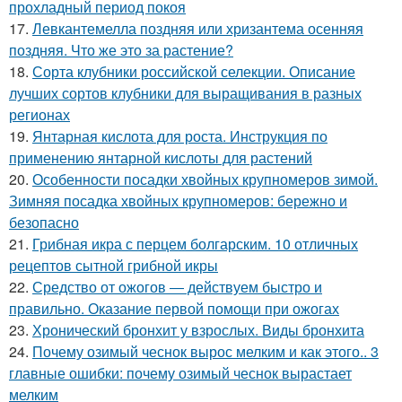
прохладный период покоя
17.
Левкантемелла поздняя или хризантема осенняя
поздняя. Что же это за растение?
18.
Сорта клубники российской селекции. Описание
лучших сортов клубники для выращивания в разных
регионах
19.
Янтарная кислота для роста. Инструкция по
применению янтарной кислоты для растений
20.
Особенности посадки хвойных крупномеров зимой.
Зимняя посадка хвойных крупномеров: бережно и
безопасно
21.
Грибная икра с перцем болгарским. 10 отличных
рецептов сытной грибной икры
22.
Средство от ожогов ― действуем быстро и
правильно. Оказание первой помощи при ожогах
23.
Хронический бронхит у взрослых. Виды бронхита
24.
Почему озимый чеснок вырос мелким и как этого.. 3
главные ошибки: почему озимый чеснок вырастает
мелким