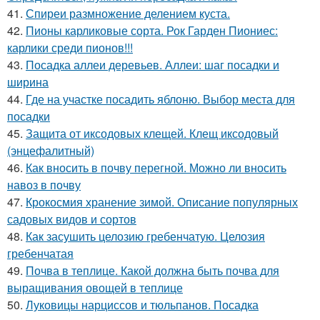
41.
Спиреи размножение делением куста.
42.
Пионы карликовые сорта. Рок Гарден Пиониес:
карлики среди пионов!!!
43.
Посадка аллеи деревьев. Аллеи: шаг посадки и
ширина
44.
Где на участке посадить яблоню. Выбор места для
посадки
45.
Защита от иксодовых клещей. Клещ иксодовый
(энцефалитный)
46.
Как вносить в почву перегной. Можно ли вносить
навоз в почву
47.
Крокосмия хранение зимой. Описание популярных
садовых видов и сортов
48.
Как засушить целозию гребенчатую. Целозия
гребенчатая
49.
Почва в теплице. Какой должна быть почва для
выращивания овощей в теплице
50.
Луковицы нарциссов и тюльпанов. Посадка