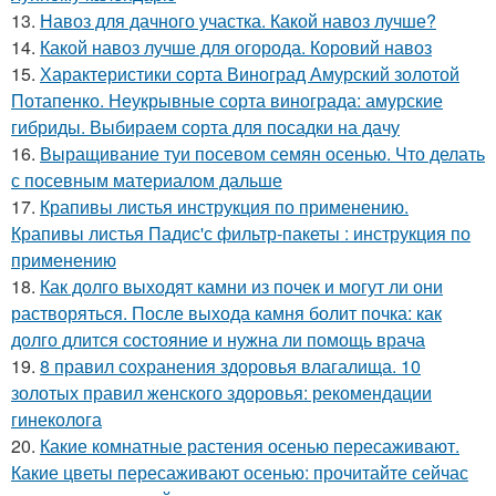
13.
Навоз для дачного участка. Какой навоз лучше?
14.
Какой навоз лучше для огорода. Коровий навоз
15.
Характеристики сорта Виноград Амурский золотой
Потапенко. Неукрывные сорта винограда: амурские
гибриды. Выбираем сорта для посадки на дачу
16.
Выращивание туи посевом семян осенью. Что делать
с посевным материалом дальше
17.
Крапивы листья инструкция по применению.
Крапивы листья Падис'с фильтр-пакеты : инструкция по
применению
18.
Как долго выходят камни из почек и могут ли они
растворяться. После выхода камня болит почка: как
долго длится состояние и нужна ли помощь врача
19.
8 правил сохранения здоровья влагалища. 10
золотых правил женского здоровья: рекомендации
гинеколога
20.
Какие комнатные растения осенью пересаживают.
Какие цветы пересаживают осенью: прочитайте сейчас