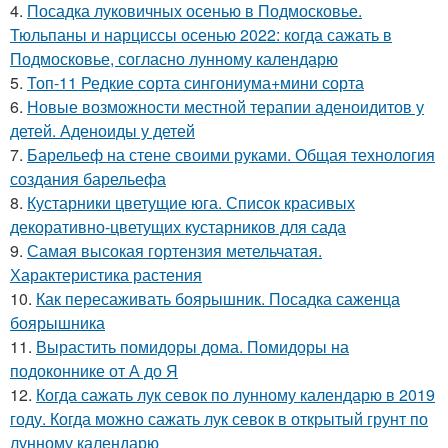
4.
Посадка луковичных осенью в Подмосковье.
Тюльпаны и нарциссы осенью 2022: когда сажать в
Подмосковье, согласно лунному календарю
5.
Топ-11 Редкие сорта сингониума+мини сорта
6.
Новые возможности местной терапии аденоидитов у
детей. Аденоиды у детей
7.
Барельеф на стене своими руками. Общая технология
создания барельефа
8.
Кустарники цветущие юга. Список красивых
декоративно-цветущих кустарников для сада
9.
Самая высокая гортензия метельчатая.
Характеристика растения
10.
Как пересаживать боярышник. Посадка саженца
боярышника
11.
Вырастить помидоры дома. Помидоры на
подоконнике от А до Я
12.
Когда сажать лук севок по лунному календарю в 2019
году. Когда можно сажать лук севок в открытый грунт по
лунному календарю