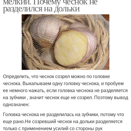
мелкий. Почему чеснок не
разделился на дольки
Чеснок в открытом
И озимый чеснок
грунте
Однозубковый чеснок
Двухзубцовый чеснок
Определить, что чеснок созрел можно по головке
чеснока. Выкапываем одну головку чеснока, и пробуем
ее немного нажать, если головка чеснока не разделяется
на зубчики , значит чеснок еще не созрел. Поэтому вывод
однозначен:
Головка чеснока не разделилась на зубчики, потому что
еще рано.Не созревший чеснок на дольки разделяется
только с применением усилий со стороны рук