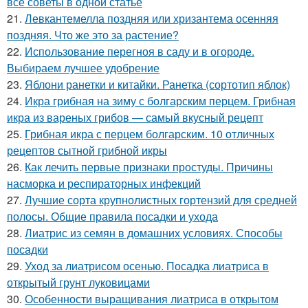
все советы в одной статье
21.
Левкантемелла поздняя или хризантема осенняя
поздняя. Что же это за растение?
22.
Использование перегноя в саду и в огороде.
Выбираем лучшее удобрение
23.
Яблони ранетки и китайки. Ранетка (сортотип яблок)
24.
Икра грибная на зиму с болгарским перцем. Грибная
икра из вареных грибов — самый вкусный рецепт
25.
Грибная икра с перцем болгарским. 10 отличных
рецептов сытной грибной икры
26.
Как лечить первые признаки простуды. Причины
насморка и респираторных инфекций
27.
Лучшие сорта крупнолистных гортензий для средней
полосы. Общие правила посадки и ухода
28.
Лиатрис из семян в домашних условиях. Способы
посадки
29.
Уход за лиатрисом осенью. Посадка лиатриса в
открытый грунт луковицами
30.
Особенности выращивания лиатриса в открытом