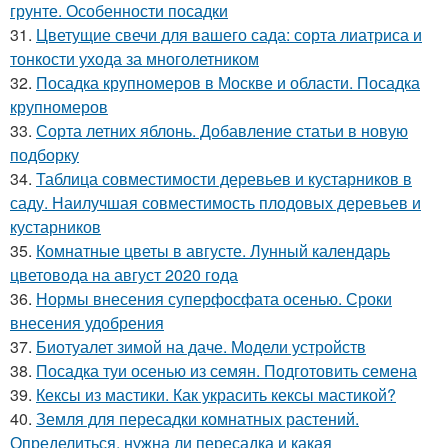
грунте. Особенности посадки
31.
Цветущие свечи для вашего сада: сорта лиатриса и
тонкости ухода за многолетником
32.
Посадка крупномеров в Москве и области. Посадка
крупномеров
33.
Сорта летних яблонь. Добавление статьи в новую
подборку
34.
Таблица совместимости деревьев и кустарников в
саду. Наилучшая совместимость плодовых деревьев и
кустарников
35.
Комнатные цветы в августе. Лунный календарь
цветовода на август 2020 года
36.
Нормы внесения суперфосфата осенью. Сроки
внесения удобрения
37.
Биотуалет зимой на даче. Модели устройств
38.
Посадка туи осенью из семян. Подготовить семена
39.
Кексы из мастики. Как украсить кексы мастикой?
40.
Земля для пересадки комнатных растений.
Определиться, нужна ли пересадка и какая