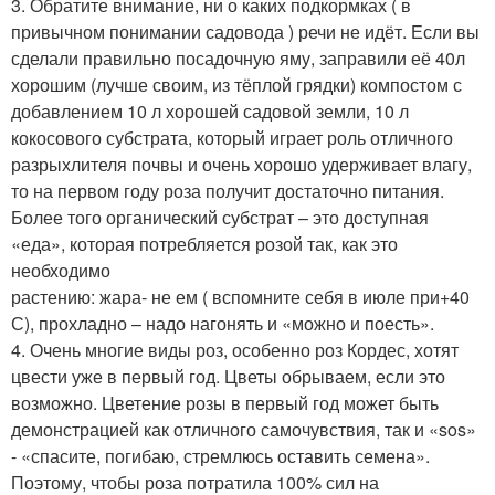
3. Обратите внимание, ни о каких подкормках ( в
привычном понимании садовода ) речи не идёт. Если вы
сделали правильно посадочную яму, заправили её 40л
хорошим (лучше своим, из тёплой грядки) компостом с
добавлением 10 л хорошей садовой земли, 10 л
кокосового субстрата, который играет роль отличного
разрыхлителя почвы и очень хорошо удерживает влагу,
то на первом году роза получит достаточно питания.
Более того органический субстрат – это доступная
«еда», которая потребляется розой так, как это
необходимо
растению: жара- не ем ( вспомните себя в июле при+40
С), прохладно – надо нагонять и «можно и поесть».
4. Очень многие виды роз, особенно роз Кордес, хотят
цвести уже в первый год. Цветы обрываем, если это
возможно. Цветение розы в первый год может быть
демонстрацией как отличного самочувствия, так и «sos»
- «спасите, погибаю, стремлюсь оставить семена».
Поэтому, чтобы роза потратила 100% сил на