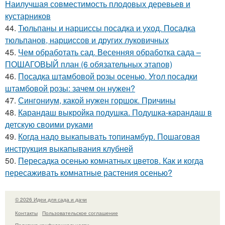
Наилучшая совместимость плодовых деревьев и
кустарников
44.
Тюльпаны и нарциссы посадка и уход. Посадка
тюльпанов, нарциссов и других луковичных
45.
Чем обработать сад. Весенняя обработка сада –
ПОШАГОВЫЙ план (6 обязательных этапов)
46.
Посадка штамбовой розы осенью. Угол посадки
штамбовой розы: зачем он нужен?
47.
Сингониум, какой нужен горшок. Причины
48.
Карандаш выкройка подушка. Подушка-карандаш в
детскую своими руками
49.
Когда надо выкапывать топинамбур. Пошаговая
инструкция выкапывания клубней
50.
Пересадка осенью комнатных цветов. Как и когда
пересаживать комнатные растения осенью?
© 2026 Идеи для сада и дачи
Контакты
Пользовательское соглашение
Политика конфидециальности