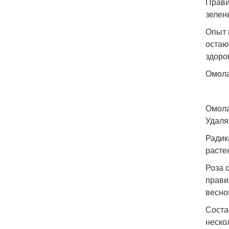
Прави
зелен
Опыт 
остаю
здоро
Омол
Омола
Удаля
Радик
расте
Роза 
прави
весно
Соста
неско