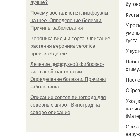
лучше?
бутон
Почему воспаляются лимфоузлы
Кусты
на шее. Определение болезни.
У рас
Причины заболевания
умень
Вероника виды и сорта. Описание
куста.
растения вероника veronica
У кус
происхождение
Побег
Лечение диффузной фиброзно-
стиму
кистозной мастопатии.
После
Определение болезни. Причины
заболевания
Обрез
Описание сортов винограда для
Уход 
северных широт. Виноград на
назыв
севере описание
(Мате
Срез 
наруж