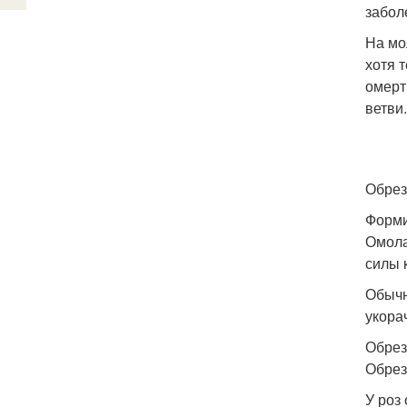
забол
На мо
хотя 
омерт
ветви.
Обрез
Форми
Омола
силы 
Обычн
укора
Обрез
Обрез
У роз