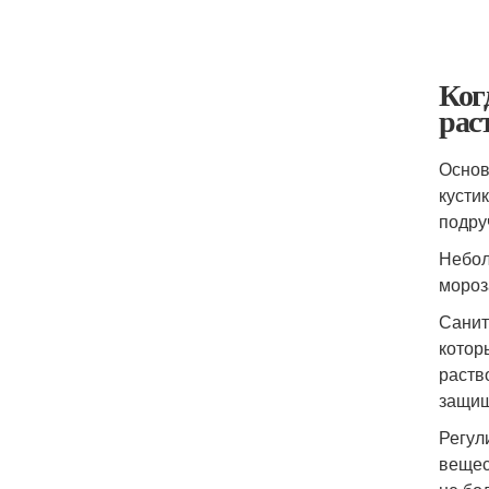
Ког
рас
Основ
кусти
подру
Небол
мороз
Санит
котор
раств
защи
Регул
вещес