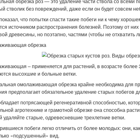
льная обрезка роз — это удаление части ствола со всеми 
ый стволик без повреждений, даже если он будет совсем н
показал, что попытки спасти такие побеги ни к чему хорошем
тся источником распространения болезней. Поэтому от них 
вой древесины, но поэтапно, частями (чтобы не отхватить л
аживающая обрезка
живающая – применяется для растений, в возрасте более 3-
ются высохшие и больные ветки.
альная омолаживающая обрезка крайне необходима для про
ния предполагает обязательное удаление старых побегов дл
обладает потрясающей регенеративной способностью, котор
льной агротехнике и грамотной обрезке она способна расти
й удаляйте старые, одревесневшие трехлетние ветки.
рившиеся побеги легко отличить от более молодых: они, ка
лько «подсушенный» вид.