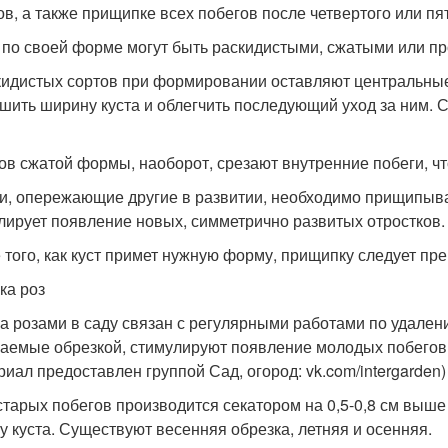
ов, а также прищипке всех побегов после четвертого или пят
 по своей форме могут быть раскидистыми, сжатыми или п
кидистых сортов при формировании оставляют центральные
шить ширину куста и облегчить последующий уход за ним. С
тов сжатой формы, наоборот, срезают внутренние побеги, ч
и, опережающие другие в развитии, необходимо прищипыват
лирует появление новых, симметрично развитых отростков.
 того, как куст примет нужную форму, прищипку следует пре
ка роз
за розами в саду связан с регулярными работами по удален
аемые обрезкой, стимулируют появление молодых побегов 
риал предоставлен группой Сад, огород: vk.com/intergarden)
старых побегов производится секатором на 0,5-0,8 см выше
у куста. Существуют весенняя обрезка, летняя и осенняя.