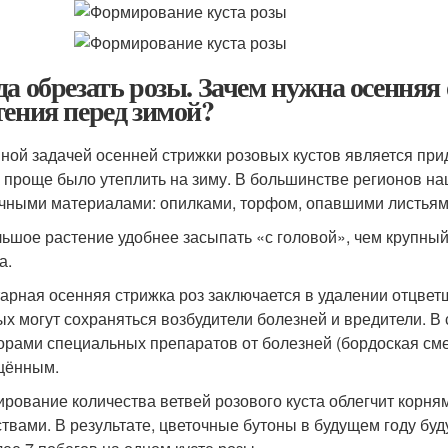
да обрезать розы. Зачем нужна осенняя 
тения перед зимой?
ной задачей осенней стрижки розовых кустов является при
к проще было утеплить на зиму. В большинстве регионов н
чными материалами: опилками, торфом, опавшими листьями
ьшое растение удобнее засыпать «с головой», чем крупный
а.
арная осенняя стрижка роз заключается в удалении отцветш
ых могут сохраняться возбудители болезней и вредители. В
орами специальных препаратов от болезней (бордоская сме
щённым.
ирование количества ветвей розового куста облегчит корн
твами. В результате, цветочные бутоны в будущем году бу