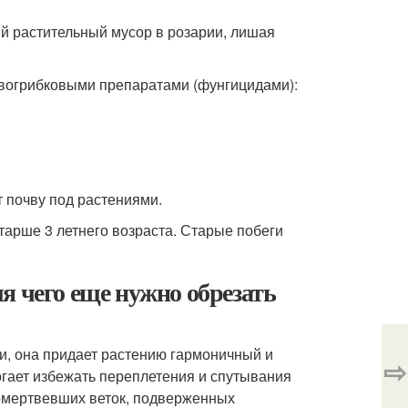
ий растительный мусор в розарии, лишая
ивогрибковыми препаратами (фунгицидами):
 почву под растениями.
тарше 3 летнего возраста. Старые побеги
я чего еще нужно обрезать
и, она придает растению гармоничный и
⇨
огает избежать переплетения и спутывания
 омертвевших веток, подверженных