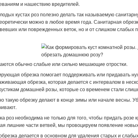
еваниям и нашествию вредителей.
лодых кустах роз полезно делать так называемую санитарну
теоретически можно в любое время года. Санитарная обрезк
вевших или поврежденных веток, но и от слишком слабых п
аются обычно слабые или сильно мешающие отростки.
рующая обрезка помогает поддерживать или придавать н
живающая обрезка, которая делается с интервалом в неско
кустикам домашней розы, которые со временем стали слиш
о такую обрезку делают в конце зимы или начале весны. Уб
чивают.
ка роз необходима не только для того, чтобы придать розе 
ая лишние части ветвей, мы провоцируем появление новых
 обрезка делается в основном для удаления старых и слабых