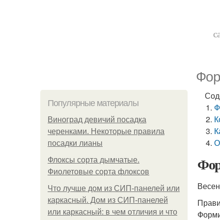
с
Фор
Сод
Популярные материалы
Ф
К
Виноград девичий посадка
К
черенками. Некоторые правила
О
посадки лианы
Фор
Флоксы сорта дымчатые.
Фиолетовые сорта флоксов
Весен
Что лучше дом из СИП-панелей или
каркасный. Дом из СИП-панелей
Прави
или каркасный: в чем отличия и что
Форми