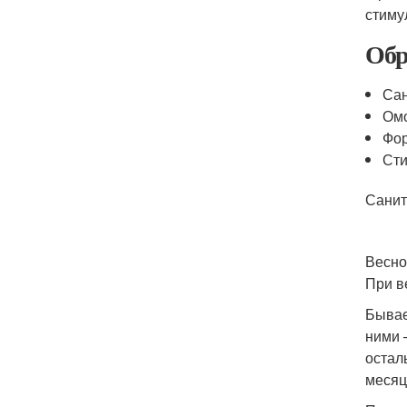
стиму
Обр
Сан
Ом
Фо
Ст
Санит
Весно
При в
Бывае
ними 
остал
месяц