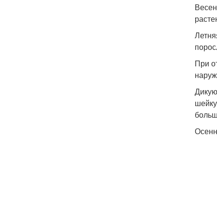
Весен
расте
Летня
порос
При о
наруж
Дикую
шейку
больш
Осенн