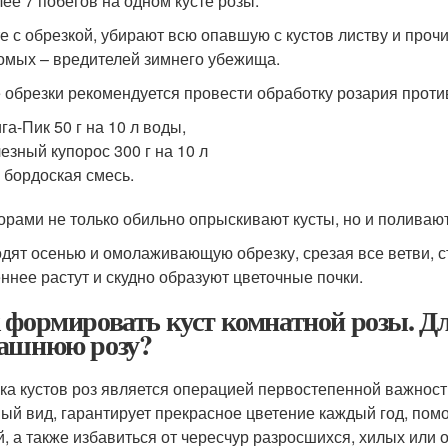
лее 7 побегов на одном кусте розы.
е с обрезкой, убирают всю опавшую с кустов листву и проч
омых – вредителей зимнего убежища.
 обрезки рекомендуется провести обработку розария прот
га-Пик 50 г на 10 л воды,
езный купорос 300 г на 10 л
 бордоская смесь.
орами не только обильно опрыскивают кусты, но и поливают
дят осенью и омолаживающую обрезку, срезая все ветви, с
ннее растут и скудно образуют цветочные почки.
 формировать куст комнатной розы. Дл
ашнюю розу?
ка кустов роз является операцией первостепенной важност
ый вид, гарантирует прекрасное цветение каждый год, пом
й, а также избавиться от чересчур разросшихся, хилых или