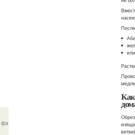
не бо
Вмест
насек
После
Аби
жел
или
Раств
Прово
медле
Как
дом
Обрез
⇦
изящн
ветве