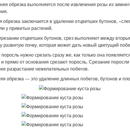
няя обрезка выполняется после извлечения розы из зимнего
ния.
я обрезка заключается в удалении отцветших бутонов, «сле
ли у привитых растений.
трезании отцветших бутонов, срез выполняют между вторым
у развитую почку, которая может дать новый цветущий побе
 поросль нужно срезать сразу же, как только она появляетс
 и прямо от основания срезают поросль. Срезание поросл
ее разрастание нежелательных побегов.
яя обрезка — это удаление длинных побегов, бутонов и пло