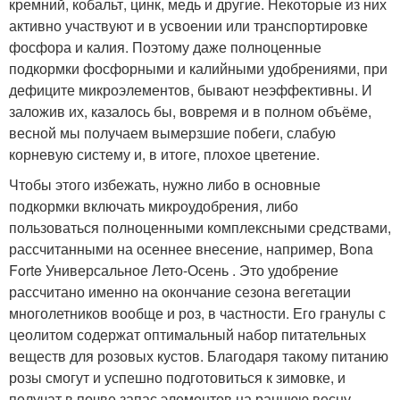
кремний, кобальт, цинк, медь и другие. Некоторые из них
активно участвуют и в усвоении или транспортировке
фосфора и калия. Поэтому даже полноценные
подкормки фосфорными и калийными удобрениями, при
дефиците микроэлементов, бывают неэффективны. И
заложив их, казалось бы, вовремя и в полном объёме,
весной мы получаем вымерзшие побеги, слабую
корневую систему и, в итоге, плохое цветение.
Чтобы этого избежать, нужно либо в основные
подкормки включать микроудобрения, либо
пользоваться полноценными комплексными средствами,
рассчитанными на осеннее внесение, например, Bona
Forte Универсальное Лето-Осень . Это удобрение
рассчитано именно на окончание сезона вегетации
многолетников вообще и роз, в частности. Его гранулы с
цеолитом содержат оптимальный набор питательных
веществ для розовых кустов. Благодаря такому питанию
розы смогут и успешно подготовиться к зимовке, и
получат в почве запас элементов на раннюю весну.