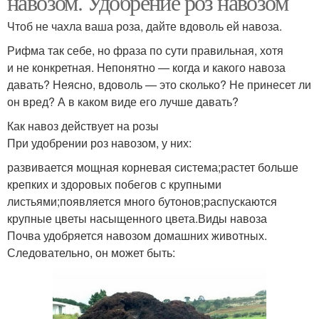
навозом. Удобрение роз навозом
Чтоб не чахла ваша роза, дайте вдоволь ей навоза.
Рифма так себе, но фраза по сути правильная, хотя
Навоз в огороде
Конские навозы
и не конкретная. Непонятно — когда и какого навоза
давать? Неясно, вдоволь — это сколько? Не принесет ли
он вред? А в каком виде его лучше давать?
Как навоз действует на розы
Лошадиный навоз
Навоз для малины
При удобрении роз навозом, у них:
развивается мощная корневая система;растет больше
крепких и здоровых побегов с крупными
листьями;появляется много бутонов;распускаются
крупные цветы насыщенного цвета.Виды навоза
Навоз для подкормки
Навоз перед посадкой
Почва удобряется навозом домашних животных.
Следовательно, он может быть:
Коровий навоз
Навоз в процентах