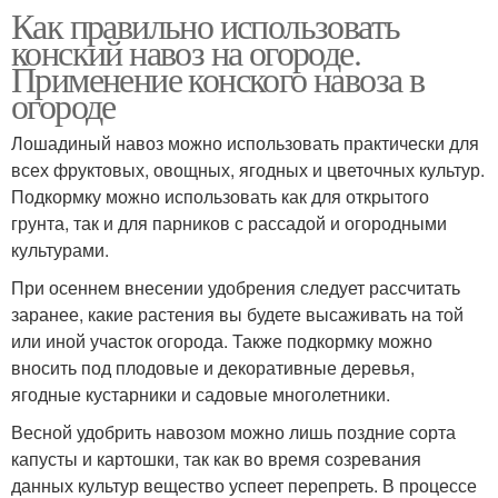
Как правильно использовать
конский навоз на огороде.
Навоз под огурцы
Свиной навоз
Применение конского навоза в
огороде
Лошадиный навоз можно использовать практически для
Навоз под малину
Навоз для клубники
всех фруктовых, овощных, ягодных и цветочных культур.
Подкормку можно использовать как для открытого
грунта, так и для парников с рассадой и огородными
культурами.
Куриный навоз
Козий навоз
При осеннем внесении удобрения следует рассчитать
заранее, какие растения вы будете высаживать на той
или иной участок огорода. Также подкормку можно
вносить под плодовые и декоративные деревья,
ягодные кустарники и садовые многолетники.
Навоз на роль
Навоз для огорода
Весной удобрить навозом можно лишь поздние сорта
капусты и картошки, так как во время созревания
данных культур вещество успеет перепреть. В процессе