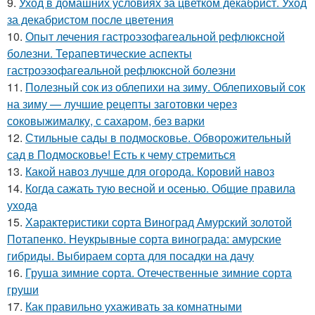
9.
Уход в домашних условиях за цветком декабрист. Уход
за декабристом после цветения
10.
Опыт лечения гастроэзофагеальной рефлюксной
болезни. Терапевтические аспекты
гастроэзофагеальной рефлюксной болезни
11.
Полезный сок из облепихи на зиму. Облепиховый сок
на зиму — лучшие рецепты заготовки через
соковыжималку, с сахаром, без варки
12.
Стильные сады в подмосковье. Обворожительный
сад в Подмосковье! Есть к чему стремиться
13.
Какой навоз лучше для огорода. Коровий навоз
14.
Когда сажать тую весной и осенью. Общие правила
ухода
15.
Характеристики сорта Виноград Амурский золотой
Потапенко. Неукрывные сорта винограда: амурские
гибриды. Выбираем сорта для посадки на дачу
16.
Груша зимние сорта. Отечественные зимние сорта
груши
17.
Как правильно ухаживать за комнатными