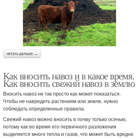
Удобрение из
Навоз для дачного
коровьего навоза
участка
читать дальше →
Старый навоз
Нитраты от навоза
Как вносить навоз и в какое время.
Как вносить свежий навоз в землю
Гранулированный
Навоз в гранулах
Вносить навоз не так просто как может показаться.
навоз
Чтобы не навредить растениям или земле, нужно
соблюдать определенные правила.
Свежий навоз можно вносить в почву только осенью,
Свежий навоз
Навоз для удобрения
потому как во время его первичного разложения
выделяется много тепла и газов, что может быть вредно