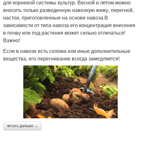
для корневой системы культур. Весной и летом можно
вносить только разведенную навозную жижу, перегной,
настои, приготовленные на основе навоза.В
Навоз под картофель
Конский компост
зависимости от типа навоза его концентрация внесения
в почву или под растения может сильно отличаться!
Важно!
Компост из конского
Удобрения из конского
Если в навозе есть солома или иные дополнительные
навоза
навоза
вещества, его перегнивание всегда замедляется!
Навоз с опилками
Навоз для арбузов
Навоз для цветов
Навоз под яблоню
читать дальше →