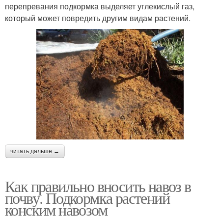
перепревания подкормка выделяет углекислый газ,
Лосиный навоз
Кроличий навоз
который может повредить другим видам растений.
Навоз по степени
Бараний навоз
Овечий навоз
читать дальше →
Как правильно вносить навоз в
почву. Подкормка растений
конским навозом