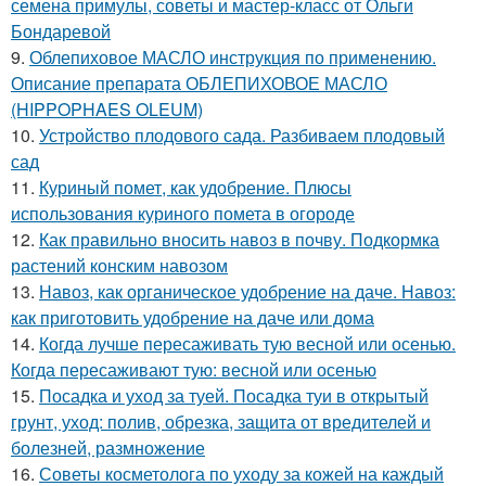
семена примулы, советы и мастер-класс от Ольги
Бондаревой
9.
Облепиховое МАСЛО инструкция по применению.
Описание препарата ОБЛЕПИХОВОЕ МАСЛО
(HIPPOPHAES OLEUM)
10.
Устройство плодового сада. Разбиваем плодовый
сад
11.
Куриный помет, как удобрение. Плюсы
использования куриного помета в огороде
12.
Как правильно вносить навоз в почву. Подкормка
растений конским навозом
13.
Навоз, как органическое удобрение на даче. Навоз:
как приготовить удобрение на даче или дома
14.
Когда лучше пересаживать тую весной или осенью.
Когда пересаживают тую: весной или осенью
15.
Посадка и уход за туей. Посадка туи в открытый
грунт, уход: полив, обрезка, защита от вредителей и
болезней, размножение
16.
Советы косметолога по уходу за кожей на каждый