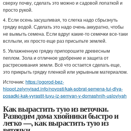
сверху почву, сделать это можно и садовой лопаткой и
просто рукой.
4. Если осень засушливая, то слегка надо сбрызнуть
грядку водой. Сделать это надо очень аккуратно, чтобы
не вымыть семена. Если вдруг какие-то семечки все-таки
всплыли, их просто еще раз присыпьте землей.
5. Увлажненную грядку припорошите древесным
пеплом. Зола и отличное удобрение и защита от
растрескивания земли. Всё что остается сделать еще,
это прикрыть грядку пленкой или укрывным материалом.
Источник:
https://ogorod-bez-
hlopot.zelynyjsad.info/novosti/kak-sobrat-semena-tui-dlya-
posadki-kak-vyrastit-tuyu-iz-semyan-v-domashnih-usloviyah
Как вырастить тую из веточки.
Разводим дома хвойники быстро и
легко —, как вырастить тую из
веточки