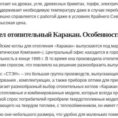
отает на дровах, угле, древесных брикетах, торфе, электрич
держивает необходимую температуру даже в случае перебое
ешно справляется с работой даже в условиях Крайнего Сев
ысокая цена.
ел отопительный Каракан. Особенност
йские котлы для отопления «Каракан» выпускаются под м
етическая Компания»). Центральный офис находится в гор
льность в конце 1995 г. В то время она производила отопи
им спросом, что повлияло на решение разнообразить выпу
с «СТЭН» – это большая группа производств, выпускающих
дования , комплектующих, а также приборов оптики для п
агает разнообразный выбор отопительных котлов «Каракан»
отопливные и комбинированные модели, которые всегда пр
ой спрос потребителей приобрели твердотопливные модели
ающего на твердом топливе, с теплообменником, он имеет 
о они небольшого размера, что удобно для маленьких пом