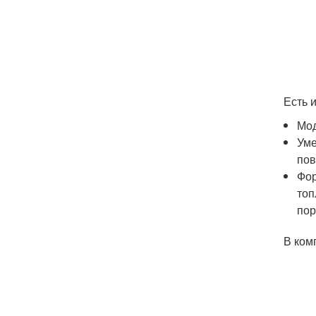
Есть 
Мод
Уме
пов
Фор
топ
пор
В ком