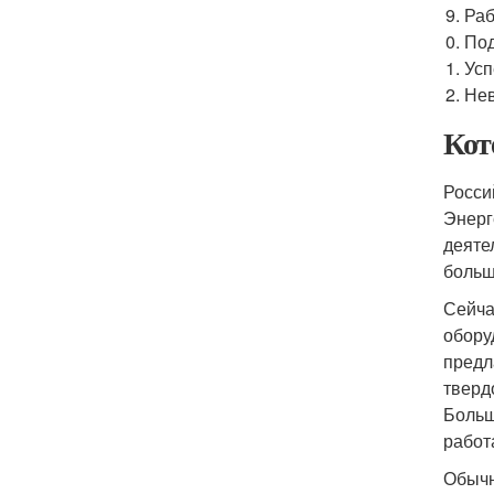
Раб
Под
Усп
Нев
Кот
Росси
Энерг
деяте
больш
Сейча
обору
предл
тверд
Больш
работ
Обычн