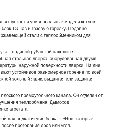
од выпускает и универсальные модели котлов
й блок ТЭНов и газовую горелку. Недавно
нержавеющей стали с теплообменником для
пуса с водяной рубашкой находится
обная стальная дверка, оборудованная двумя
ературы наружной поверхности дверки. На дне
чивают устойчивое равномерное горение по всей
ижной зольный ящик, выдвигая или задвигая
 плоского прямоугольного канала. Он отделен от
лучшения теплообмена. Дымоход
нке агрегата.
бой для подключения блока ТЭНов, которые
после прогорания дров или угля.