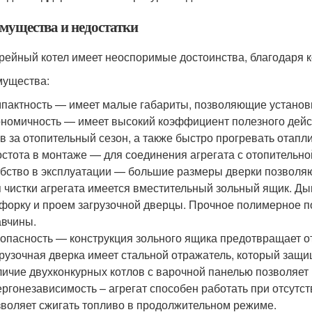
мущества и недостатки
рейный котел имеет неоспоримые достоинства, благодаря к
ущества:
пактность — имеет малые габариты, позволяющие установи
номичность — имеет высокий коэффициент полезного действ
в за отопительный сезон, а также быстро прогревать отап
стота в монтаже — для соединения агрегата с отопительн
бство в эксплуатации — большие размеры дверки позволяют
 чистки агрегата имеется вместительный зольный ящик. Ды
форку и проем загрузочной дверцы. Прочное полимерное п
вчины.
опасность — конструкция зольного ящика предотвращает о
рузочная дверка имеет стальной отражатель, который защищ
ичие двухконкурных котлов с варочной панелью позволяет 
ргонезависимость – агрегат способен работать при отсутст
воляет сжигать топливо в продолжительном режиме.