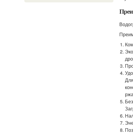
Преи
Водог
Преим
Ком
Эко
дро
Про
Удо
Для
кон
ржа
Без
Заг
Нал
Эне
Поз