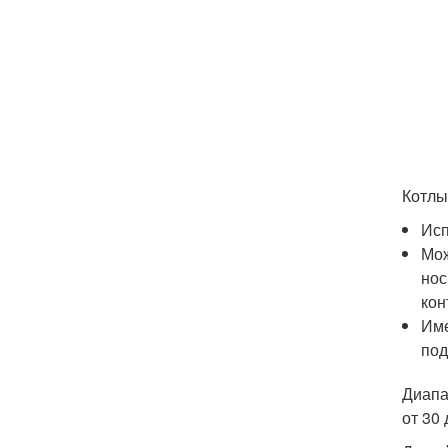
Котлы
Исп
Мож
нос
кон
Име
под
Диапа
от 30 