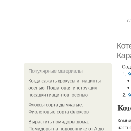
с
Кот
Кар
Сод
Популярные материалы
К
Когда сажать крокусы и гиацинты
осенью. Пошаговая инструкция
К
посадки гиацинтов осенью
Кот
Флоксы сорта дымчатые.
Фиолетовые сорта флоксов
Комби
Вырастить помидоры дома.
частн
Помидоры на подоконнике от А до