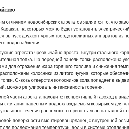
ойство
м отличием новосибирских агрегатов является то, что зав
 Каракан, на которых можно будет установить электрически
ся выпуск двухконтурных твердотопливных аппаратов из 
его водоснабжения.
рукция агрегата чрезвычайно проста. Внутри стального кор
ительная топка. На передней панели топки расположена уд
ами для отражения жара горячего топлива и снижения темп
 расположены колосники из литого чугуна, которые обеспе
 топки. Сквозь отверстия колосников зола попадает в выдв
ый, можно регулировать интенсивность горения.
хней части агрегата находится конвективный газоход в виде
ы сжигания навесным водоохлаждаемым козырьком для у
угольного сечения расположен горизонтально на задней сте
ковой поверхности вмонтирован фланец с внутренней резь
т для поддержания температуры воды в системе отопления 