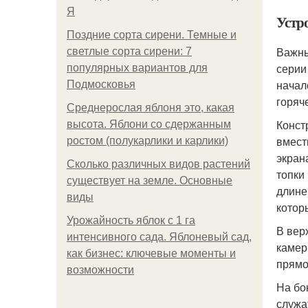
Я
Устр
Поздние сорта сирени. Темные и
Важны
светлые сорта сирени: 7
серии
популярных вариантов для
начал
Подмосковья
горяч
Среднерослая яблоня это, какая
Конст
высота. Яблони со сдержанным
вмест
ростом (полукарлики и карлики)
экран
Сколько различных видов растений
топки
существует на земле. Основные
длине
виды
котор
Урожайность яблок с 1 га
В вер
интенсивного сада. Яблоневый сад,
камер
как бизнес: ключевые моменты и
прямо
возможности
На бо
служа