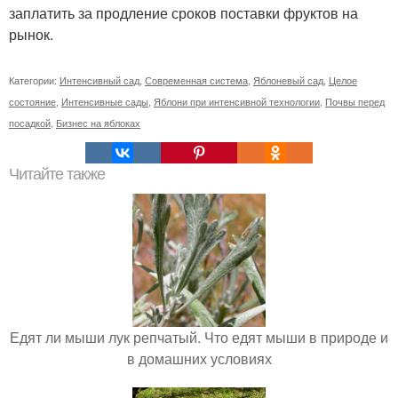
заплатить за продление сроков поставки фруктов на
рынок.
Категории:
Интенсивный сад
,
Современная система
,
Яблоневый сад
,
Целое
состояние
,
Интенсивные сады
,
Яблони при интенсивной технологии
,
Почвы перед
посадкой
,
Бизнес на яблоках
Читайте также
Едят ли мыши лук репчатый. Что едят мыши в природе и
в домашних условиях