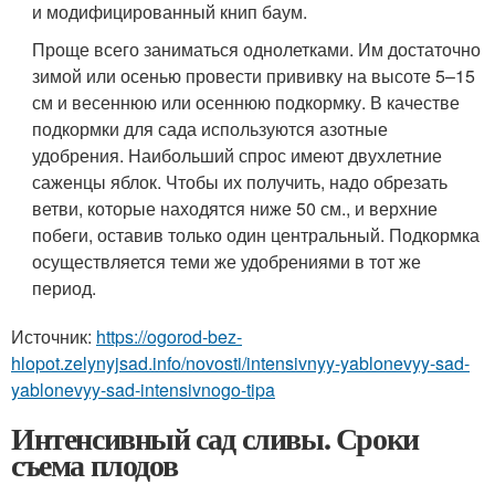
и модифицированный книп баум.
Проще всего заниматься однолетками. Им достаточно
зимой или осенью провести прививку на высоте 5–15
см и весеннюю или осеннюю подкормку. В качестве
подкормки для сада используются азотные
удобрения. Наибольший спрос имеют двухлетние
саженцы яблок. Чтобы их получить, надо обрезать
ветви, которые находятся ниже 50 см., и верхние
побеги, оставив только один центральный. Подкормка
осуществляется теми же удобрениями в тот же
период.
Источник:
https://ogorod-bez-
hlopot.zelynyjsad.info/novosti/intensivnyy-yablonevyy-sad-
yablonevyy-sad-intensivnogo-tipa
Интенсивный сад сливы. Сроки
съема плодов