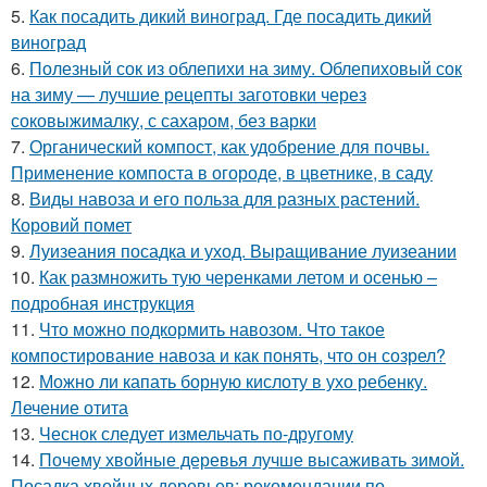
5.
Как посадить дикий виноград. Где посадить дикий
виноград
6.
Полезный сок из облепихи на зиму. Облепиховый сок
на зиму — лучшие рецепты заготовки через
соковыжималку, с сахаром, без варки
7.
Органический компост, как удобрение для почвы.
Применение компоста в огороде, в цветнике, в саду
8.
Виды навоза и его польза для разных растений.
Коровий помет
9.
Луизеания посадка и уход. Выращивание луизеании
10.
Как размножить тую черенками летом и осенью –
подробная инструкция
11.
Что можно подкормить навозом. Что такое
компостирование навоза и как понять, что он созрел?
12.
Можно ли капать борную кислоту в ухо ребенку.
Лечение отита
13.
Чеснок следует измельчать по-другому
14.
Почему хвойные деревья лучше высаживать зимой.
Посадка хвойных деревьев: рекомендации по