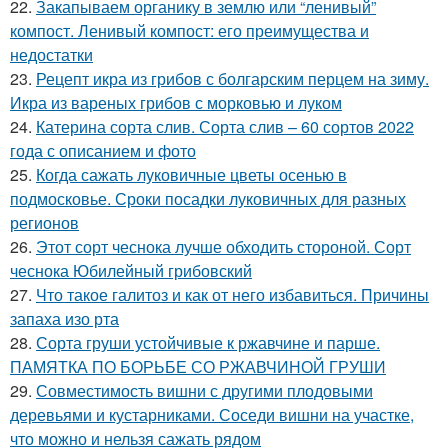
22.
Закапываем органику в землю или “ленивый”
компост. Ленивый компост: его преимущества и
недостатки
23.
Рецепт икра из грибов с болгарским перцем на зиму.
Икра из вареных грибов с морковью и луком
24.
Катерина сорта слив. Сорта слив – 60 сортов 2022
года с описанием и фото
25.
Когда сажать луковичные цветы осенью в
подмосковье. Сроки посадки луковичных для разных
регионов
26.
Этот сорт чеснока лучше обходить стороной. Сорт
чеснока Юбилейный грибовский
27.
Что такое галитоз и как от него избавиться. Причины
запаха изо рта
28.
Сорта груши устойчивые к ржавчине и парше.
ПАМЯТКА ПО БОРЬБЕ СО РЖАВЧИНОЙ ГРУШИ
29.
Совместимость вишни с другими плодовыми
деревьями и кустарниками. Соседи вишни на участке,
что можно и нельзя сажать рядом