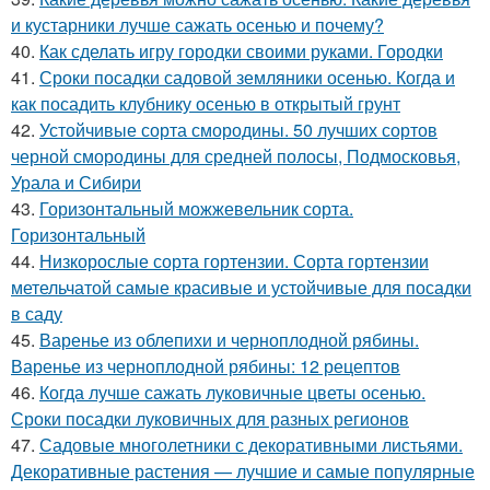
и кустарники лучше сажать осенью и почему?
40.
Как сделать игру городки своими руками. Городки
41.
Сроки посадки садовой земляники осенью. Когда и
как посадить клубнику осенью в открытый грунт
42.
Устойчивые сорта смородины. 50 лучших сортов
черной смородины для средней полосы, Подмосковья,
Урала и Сибири
43.
Горизонтальный можжевельник сорта.
Горизонтальный
44.
Низкорослые сорта гортензии. Сорта гортензии
метельчатой самые красивые и устойчивые для посадки
в саду
45.
Варенье из облепихи и черноплодной рябины.
Варенье из черноплодной рябины: 12 рецептов
46.
Когда лучше сажать луковичные цветы осенью.
Сроки посадки луковичных для разных регионов
47.
Садовые многолетники с декоративными листьями.
Декоративные растения — лучшие и самые популярные