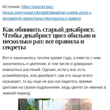
Источник:
https://ogorod-bez-
hlopot.zelynyjsad.info/stati/dekabrist-cvetok-uhod-v-
domashnih-obshchaya-informaciya-o-rastenii
Как обновить старый декабрист.
Чтобы декабрист цвел обильно и
несколько раз: все правила и
секреты
Вот и закончилось теплое время года, а вместе с ним
закончилось и цветение, в том числе и домашних
комнатных растений. Однако, если у вас есть
шлюмбергера, или декабрист, как его чаще всего
называют, то вы еще не раз насладитесь яркими
цветами на своем подоконнике, ведь цветет он именно в
зимний период.