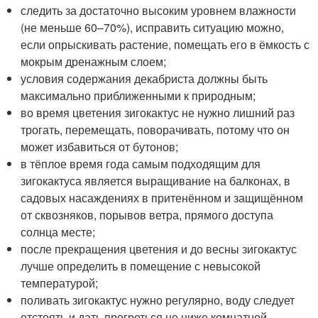
следить за достаточно высоким уровнем влажности
(не меньше 60–70%), исправить ситуацию можно,
если опрыскивать растение, помещать его в ёмкость с
мокрым дренажным слоем;
условия содержания декабриста должны быть
максимально приближенными к природным;
во время цветения зигокактус не нужно лишний раз
трогать, перемещать, поворачивать, потому что он
может избавиться от бутонов;
в тёплое время года самым подходящим для
зигокактуса является выращивание на балконах, в
садовых насаждениях в притенённом и защищённом
от сквозняков, порывов ветра, прямого доступа
солнца месте;
после прекращения цветения и до весны зигокактус
лучше определить в помещение с невысокой
температурой;
поливать зигокактус нужно регулярно, воду следует
отстоять и дать прогреться не ниже комнатной