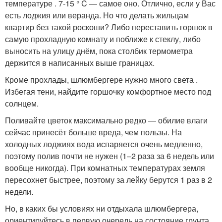
температуре . 7-15 ° C — самое оно. Отлично, если у Вас
есть лоджия или веранда. Но что делать жильцам
квартир без такой роскоши? Либо переставить горшок в
самую прохладную комнату и поближе к стеклу, либо
выносить на улицу днём, пока столбик термометра
держится в написанных выше границах.
Кроме прохлады, шлюмбергере нужно много света .
Избегая тени, найдите горшочку комфортное место под
солнцем.
Поливайте цветок максимально редко — обилие влаги
сейчас принесёт больше вреда, чем пользы. На
холодных лоджиях вода испаряется очень медленно,
поэтому полив почти не нужен (1–2 раза за 6 недель или
вообще никогда). При комнатных температурах земля
пересохнет быстрее, поэтому за лейку берутся 1 раз в 2
недели.
Но, в каких бы условиях ни отдыхала шлюмбергера,
ориентируйтесь в первую очередь на состояние грунта.