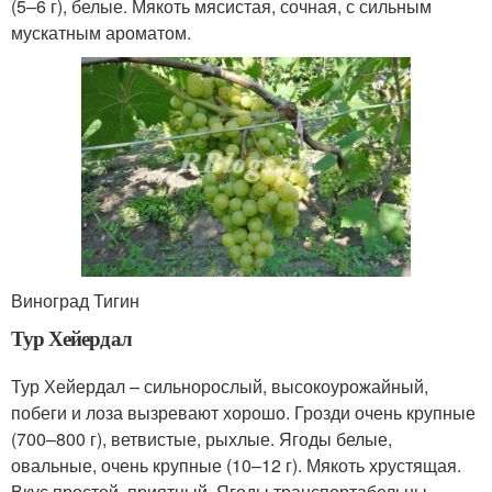
(5–6 г), белые. Мякоть мясистая, сочная, с сильным
мускатным ароматом.
Виноград Тигин
Тур Хейердал
Тур Хейердал – сильнорослый, высокоурожайный,
побеги и лоза вызревают хорошо. Грозди очень крупные
(700–800 г), ветвистые, рыхлые. Ягоды белые,
овальные, очень крупные (10–12 г). Мякоть хрустящая.
Вкус простой, приятный. Ягоды транспортабельны,