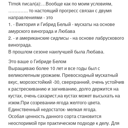
Timok писал(а):
…Вообще как по моим условиям,
…………. то настоящий прогресс связан с двумя
направлениями - это
1. - Виктория и Гибрид Белый - мускаты на основе
амурского винограда и Любава
2. - и американские сидлисы - на основе лабрускового
винограда.
В прошлом сезоне наилучшей была Любава.
Это ваше о Гибриде Белом
Выращиваю более 10 лет и все годы был с
великолепным урожаем. Превосходный мускатный
вкус, морозостойкий -30, сверхранний, очень устойчив
к растрескиванию и загниванию, долго держится на
кустах, очень сахарист,на кустах может высыхать на
изюм.При созревании-ягода желтого цвета.
Единственный недостаток- мелкая ягода.
Особая ценность данного сорта становится
неоспоримой при практическом подходе к делу. Для