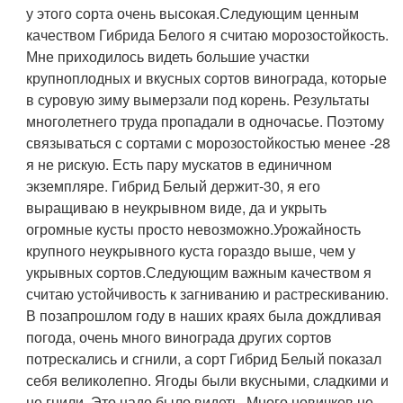
у этого сорта очень высокая.Следующим ценным
качеством Гибрида Белого я считаю морозостойкость.
Мне приходилось видеть большие участки
крупноплодных и вкусных сортов винограда, которые
в суровую зиму вымерзали под корень. Результаты
многолетнего труда пропадали в одночасье. Поэтому
связываться с сортами с морозостойкостью менее -28
я не рискую. Есть пару мускатов в единичном
экземпляре. Гибрид Белый держит-30, я его
выращиваю в неукрывном виде, да и укрыть
огромные кусты просто невозможно.Урожайность
крупного неукрывного куста гораздо выше, чем у
укрывных сортов.Следующим важным качеством я
считаю устойчивость к загниванию и растрескиванию.
В позапрошлом году в наших краях была дождливая
погода, очень много винограда других сортов
потрескались и сгнили, а сорт Гибрид Белый показал
себя великолепно. Ягоды были вкусными, сладкими и
не гнили. Это надо было видеть. Много новичков не