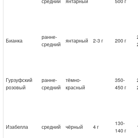
средний
янтарный
500 г
ранне-
Бианка
янтарный
2-3 г
200 г
средний
Гурзуфский
ранне-
тёмно-
350-
розовый
средний
красный
450 г
130-
Изабелла
средний
чёрный
4 г
140 г