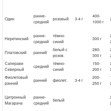
ранне-
400-
Один
розовый
3-4 г
средний
1000 г
ранне-
тёмно-
Неретинский
300 г
средний
синий
белый с
280-
Платовский
ранний
розов.
300 г
Саперави
тёмно-
150-
средний
Северный
синий
200 г
Фиолетовый
200-
ранний
фиолет.
3-4 г
ранний
250 г
Цитронный
ранне-
белый
Магарача
средний