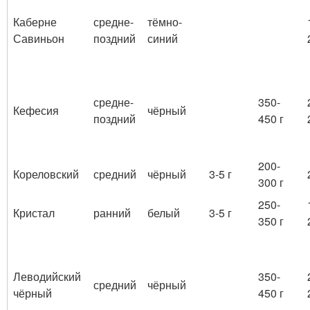
Каберне
средне-
тёмно-
Савиньон
поздний
синий
средне-
350-
Кефесия
чёрный
поздний
450 г
200-
Кореловский
средний
чёрный
3-5 г
300 г
250-
Кристал
ранний
белый
3-5 г
350 г
Леводийский
350-
средний
чёрный
чёрный
450 г