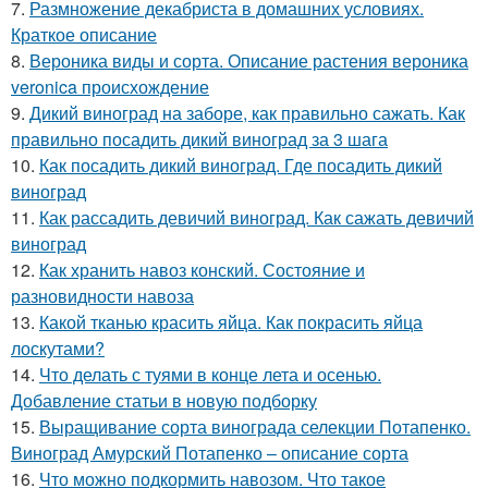
7.
Размножение декабриста в домашних условиях.
Краткое описание
8.
Вероника виды и сорта. Описание растения вероника
veronica происхождение
9.
Дикий виноград на заборе, как правильно сажать. Как
правильно посадить дикий виноград за 3 шага
10.
Как посадить дикий виноград. Где посадить дикий
виноград
11.
Как рассадить девичий виноград. Как сажать девичий
виноград
12.
Как хранить навоз конский. Состояние и
разновидности навоза
13.
Какой тканью красить яйца. Как покрасить яйца
лоскутами?
14.
Что делать с туями в конце лета и осенью.
Добавление статьи в новую подборку
15.
Выращивание сорта винограда селекции Потапенко.
Виноград Амурский Потапенко – описание сорта
16.
Что можно подкормить навозом. Что такое