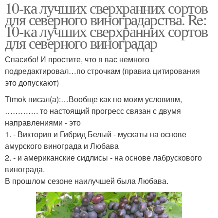
10-ка лучших сверхранних сортов
Винные сорта
Элитные сорта
для северного виноградарства. Re:
10-ка лучших сверхранних сортов
для северного виноградар
Спасибо! И простите, что я вас немного
Ранние сорта
Поздние сорта
подредактировал…по строчкам (правиа цитирования
это допускают)
Timok писал(а):…Вообще как по моим условиям,
…………. то настоящий прогресс связан с двумя
Морозостойкие сорта
направлениями - это
1. - Виктория и Гибрид Белый - мускаты на основе
амурского винограда и Любава
2. - и американские сидлисы - на основе лабрускового
винограда.
В прошлом сезоне наилучшей была Любава.