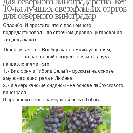
для северного виноградарства. Re:
10-ка лучших сверхранних сортов
для северного виноградар
Спасибо! И простите, что я вас немного
Элитные сорта
Ранние сорта
подредактировал…по строчкам (правиа цитирования
это допускают)
Timok писал(а):…Вообще как по моим условиям,
…………. то настоящий прогресс связан с двумя
Морозостойкие сорта
Зимние сорта
направлениями - это
1. - Виктория и Гибрид Белый - мускаты на основе
амурского винограда и Любава
2. - и американские сидлисы - на основе лабрускового
Самоплодные сорта
Средние сорта
винограда.
В прошлом сезоне наилучшей была Любава.
Популярные сорта
Вкусные сорта