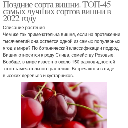
Поздние сорта вишни. ТОП-45
самых лучших сортов вишни в
Неукрывные сорта
Зимостойкие сорта
2022 году
Описание растения
Чем же так примечательна вишня, если на протяжении
тысячелетий она остаётся одной из самых популярных
Отечественные сорта
Летние сорта
ягод в мире? По ботанический классификации подрод
Вишня относится к роду Слива, семейству Розовые.
Вообще, в мире известно около 150 разновидностей
этого замечательного растения. Встречаются в виде
Сорта для белого и
Сорта от а
высоких деревьев и кустарников.
Известные сорта
Сибирские сорта