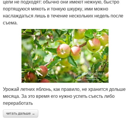
цели не подходят: обычно они имеют нежную, быстро
портящуюся мякоть и тонкую шкурку, ими можно
наслаждаться лишь в течение нескольких недель после
Желтые сорта
Поздняя красавица
съема.
Старинные сорта
Ремонтантные сорта
Информация по сортам
Неприхотливые сорта
Урожай летних яблонь, как правило, не хранится дольше
месяца. За это время его нужно успеть съесть либо
переработать
Крупные сорта
Столовые сорта
читать дальше →