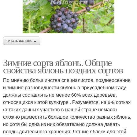
Отличные сорта
Сорта для сада
читать дальше →
Морозоустойчивые
Гибридный сорт
Зимние сорта яблонь. Общие
сорта
свойства яблонь поздних сортов
По мнению большинства специалистов, позднеосенние
и зимние разновидности яблонь в приусадебном саду
Осенние сорта
Сорта с фото
должны составлять не менее 60% всех деревьев,
относящихся к этой культуре . Разумеется, на 6-8 сотках
(а таких дачных участков в нашей стране немало)
сложно разместить большое количество разных яблонь,
Сорта для средней
Подходящие сорта
но хотя бы одна из них обязательно должна давать
полосы
плоды длительного хранения. Летние яблоки для этой