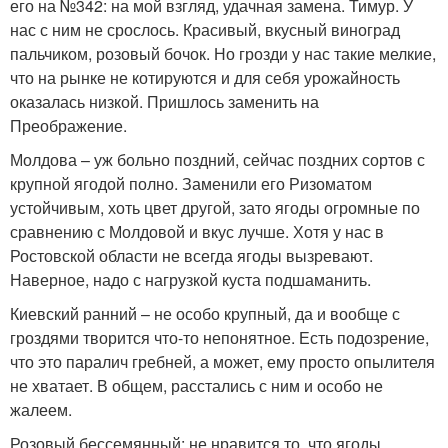
его на №342: на мой взгляд, удачная замена. Тимур. У
нас с ним не срослось. Красивый, вкусный виноград
пальчиком, розовый бочок. Но грозди у нас такие мелкие,
что на рынке не котируются и для себя урожайность
оказалась низкой. Пришлось заменить на
Преображение.
Молдова – уж больно поздний, сейчас поздних сортов с
крупной ягодой полно. Заменили его Ризоматом
устойчивым, хоть цвет другой, зато ягоды огромные по
сравнению с Молдовой и вкус лучше. Хотя у нас в
Ростовской области не всегда ягоды вызревают.
Наверное, надо с нагрузкой куста подшаманить.
Киевский ранний – не особо крупный, да и вообще с
гроздями творится что-то непонятное. Есть подозрение,
что это паралич гребней, а может, ему просто опылителя
не хватает. В общем, расстались с ним и особо не
жалеем.
Розовый бессемянный: не нравится то, что ягоды