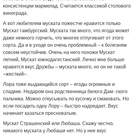
консистенции мармелад. Считается классикой столового
винограда.
А вот любителям муската пожестче нравится только
Мускат гамбургский. Муската так много, что ягода может
даже немного горчить, что многих отпугивает от этого
сорта. Да и в уходе он очень проблемный – к болезням
совсем неустойчив. Очень на него похожи Мускат
летний, Мускат южнодагестанский. Лично мне больше
нравится вкус Дружбы – муската много, но он не такой
«жесткий».
Лора тоже выдающийся сорт – ягоды огромные и
сладкие. Недаром она родственница белого Дам- ского
пальчика. Можно откусывать по кусочку и смаковать. Но
если посадить одну Лору – быстро надоедает. Вкус
начинает казаться пресноватым.
Мускат Страшенский или Любаша. Скажу честно,
никакого муската у Любаши нет. Но у нее вкус