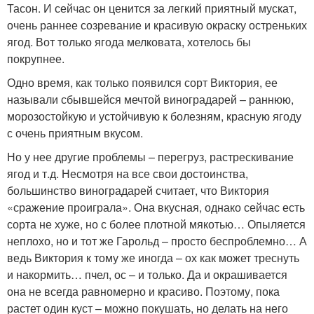
Тасон. И сейчас он ценится за легкий приятный мускат,
очень раннее созревание и красивую окраску остреньких
ягод. Вот только ягода мелковата, хотелось бы
покрупнее.
Одно время, как только появился сорт Виктория, ее
называли сбывшейся мечтой виноградарей – раннюю,
морозостойкую и устойчивую к болезням, красную ягоду
с очень приятным вкусом.
Но у нее другие проблемы – перегруз, растрескивание
ягод и т.д. Несмотря на все свои достоинства,
большинство виноградарей считает, что Виктория
«сражение проиграла». Она вкусная, однако сейчас есть
сорта не хуже, но с более плотной мякотью… Опыляется
неплохо, но и тот же Гарольд – просто беспроблемно… А
ведь Виктория к тому же иногда – ох как может треснуть
и накормить… пчел, ос – и только. Да и окрашивается
она не всегда равномерно и красиво. Поэтому, пока
растет один куст – можно покушать, но делать на него