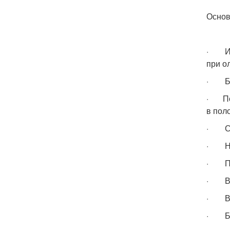
Основ
· Изм
при о
· Бол
· Поя
в пол
· Сух
· Не
· Пов
· Воз
· В м
· Быс