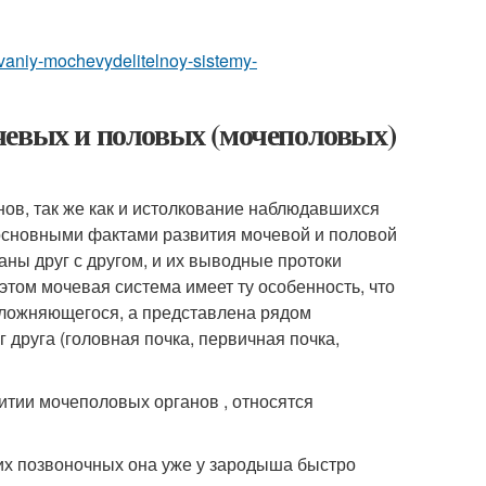
olevaniy-mochevydelitelnoy-sistemy-
чевых и половых (мочеполовых)
ов, так же как и истолкование наблюдавшихся
 основными фактами развития мочевой и половой
аны друг с другом, и их выводные протоки
 этом мочевая система имеет ту особенность, что
усложняющегося, а представлена рядом
друга (головная почка, первичная почка,
тии мочеполовых органов , относятся
сших позвоночных она уже у зародыша быстро