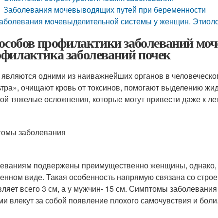
Заболевания мочевыводящих путей при беременности
аболевания мочевыделительной системы у женщин. Этиоло
пособов профилактики заболеваний мо
филактика заболеваний почек
 являются одними из наиважнейших органов в человеческ
тра», очищают кровь от токсинов, помогают выделению жид
бой тяжелые осложнения, которые могут привести даже к ле
омы заболевания
еваниям подвержены преимущественно женщины, однако, вс
енном виде. Такая особенность напрямую связана со стро
вляет всего 3 см, а у мужчин- 15 см. Симптомы заболевани
ми влекут за собой появление плохого самочувствия и боли