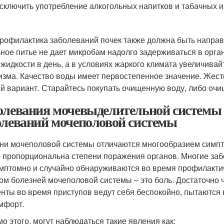
ключить употребление алкогольных напитков и табачных и
офилактика заболеваний почек также должна быть направ
ное питье не дает микробам надолго задерживаться в орган
 жидкости в день, а в условиях жаркого климата увеличивай
изма. Качество воды имеет первостепенное значение. Жестк
й вариант. Старайтесь покупать очищенную воду, либо очи
олевания мочевыделительной систем
олеваний мочеполовой системы
ни мочеполовой системы отличаются многообразием симпт
 пропорциональна степени поражения органов. Многие заб
мптомно и случайно обнаруживаются во время профилактич
ом болезней мочеполовой системы – это боль. Достаточно 
нты во время приступов ведут себя беспокойно, пытаются 
мфорт.
о этого, могут наблюдаться такие явления как: