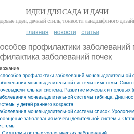
ИДЕИ ДЛЯ САДА И ДАЧИ
адовые идеи, дачный стиль, тонкости ландшафтного дизай
главная
новости
статьи
пособов профилактики заболеваний
филактика заболеваний почек
ержание
 способов профилактики заболеваний мочевыделительной 
аболевания мочевыделительной системы симптомы. Симп
очевыделительная система. Развитие мочевых и половых 
аболевания мочевыделительной системы таблица. Диагнос
истемы у детей раннего возраста
аболевания мочевыделительной системы список. Урологич
ообщение заболевания мочевыделительной системы. Остр
истемы
Симптомы острых урологических заболеваний