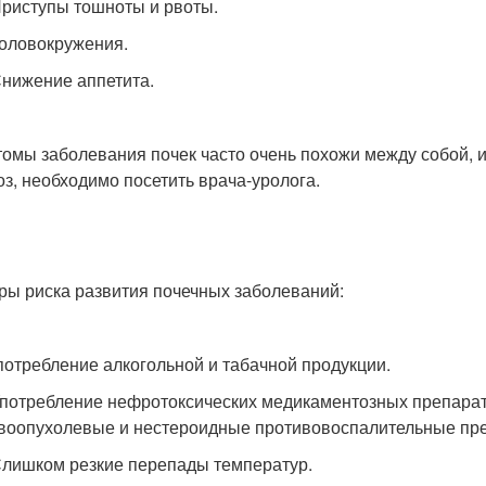
ступы тошноты и рвоты.
ловокружения.
ижение аппетита.
омы заболевания почек часто очень похожи между собой, и
оз, необходимо посетить врача-уролога.
ры риска развития почечных заболеваний:
требление алкогольной и табачной продукции.
требление нефротоксических медикаментозных препаратов
воопухолевые и нестероидные противовоспалительные пре
шком резкие перепады температур.