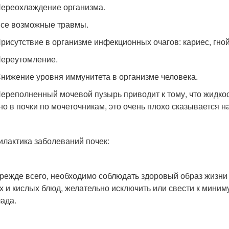
реохлаждение организма.
е возможные травмы.
сутствие в организме инфекционных очагов: кариес, гнойн
реутомление.
жение уровня иммунитета в организме человека.
еполненный мочевой пузырь приводит к тому, что жидкост
но в почки по мочеточникам, это очень плохо сказывается н
лактика заболеваний почек:
ежде всего, необходимо соблюдать здоровый образ жизни и
х и кислых блюд, желательно исключить или свести к миниму
ада.