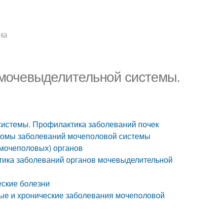
на
 мочевыделительной системы.
системы. Профилактика заболеваний почек
томы заболеваний мочеполовой системы
(мочеполовых) органов
тика заболеваний органов мочевыделительной
еские болезни
ые и хронические заболевания мочеполовой