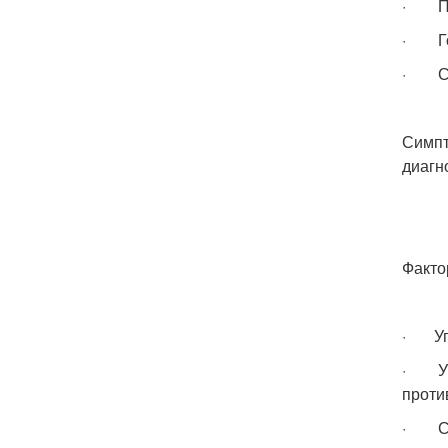
· При
· Го
· Сн
Симпт
диагн
Факто
· Упо
· Упо
проти
· Сли