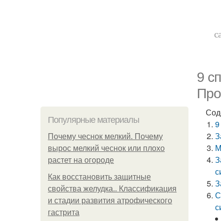
с
9 с
Про
Сод
Популярные материалы
9
З
Почему чеснок мелкий. Почему
М
вырос мелкий чеснок или плохо
З
растет на огороде
с
Как восстановить защитные
З
свойства желудка.. Классификация
С
и стадии развития атрофического
с
гастрита