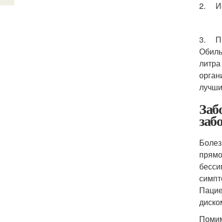
2. Ис
3. Пр
Обиль
литра
орган
лучши
Заб
заб
Болез
прямо
бесси
симпт
Пацие
диско
Помим