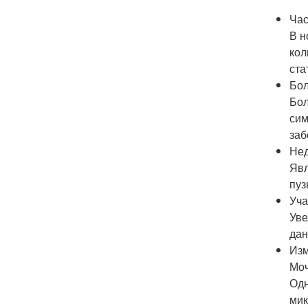
Час
В н
кол
ста
Бол
Бол
сим
заб
Не
Явл
пуз
Уча
Уве
дан
Изм
Моч
Одн
мик