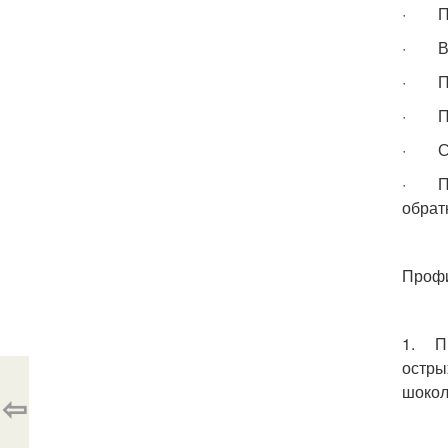
· Пе
· Вс
· При
· Пе
· Сни
· Пер
обрат
Профи
1. Пр
остры
шокол
⇦