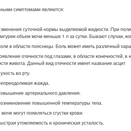
ными симптомами являются:
енения суточной нормы выделяемой жидкости. При полиу
лигурии объем мочи меньше 1 л за сутки. Бывают случаи, ко
и в области поясницы. Боль может иметь различный харак
вление отечности под глазами, в области конечностей, в 
ости живота. Данный вид отечности имеет название асцит
ость во рту.
преодолимая жажда.
ышение артериального давления.
никновение повышенной температуры тела.
оче могут появляться сгустки крови.
трая утомляемость и хроническая усталость.