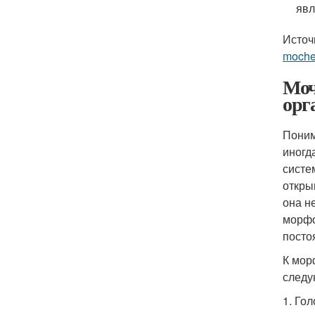
явл
Источ
mochev
Моч
орг
Поним
иногд
систе
откры
она н
морфо
посто
К мор
следу
1. Го