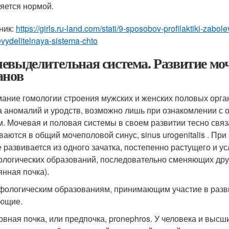
яется нормой.
ник:
https://girls.ru-land.com/stati/9-sposobov-profilaktiki-zab
ydelitelnaya-sistema-chto
евыделительная система. Развитие мо
анов
ание гомологии строения мужских и женских половых орган
а аномалий и уродств, возможно лишь при ознакомлении с
м. Мочевая и половая системы в своем развитии тесно связ
ваются в общий мочеполовой синус, sinus urogenitalis . При
е развивается из одного зачатка, постепенно растущего и 
логических образований, последовательно сменяющих друг 
янная почка).
фологическим образованиям, принимающим участие в разви
ющие.
ловная почка, или предпочка, pronephros. У человека и вы