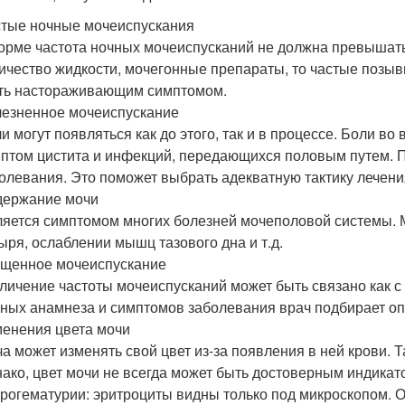
тые ночные мочеиспускания
орме частота ночных мочеиспусканий не должна превышать 
ичество жидкости, мочегонные препараты, то частые позы
ть настораживающим симптомом.
езненное мочеиспускание
и могут появляться как до этого, так и в процессе. Боли 
птом цистита и инфекций, передающихся половым путем. 
олевания. Это поможет выбрать адекватную тактику лечени
держание мочи
яется симптомом многих болезней мочеполовой системы. 
ыря, ослаблении мышц тазового дна и т.д.
щенное мочеиспускание
личение частоты мочеиспусканий может быть связано как с 
ных анамнеза и симптомов заболевания врач подбирает о
енения цвета мочи
а может изменять свой цвет из-за появления в ней крови. 
ако, цвет мочи не всегда может быть достоверным индикат
рогематурии: эритроциты видны только под микроскопом. О