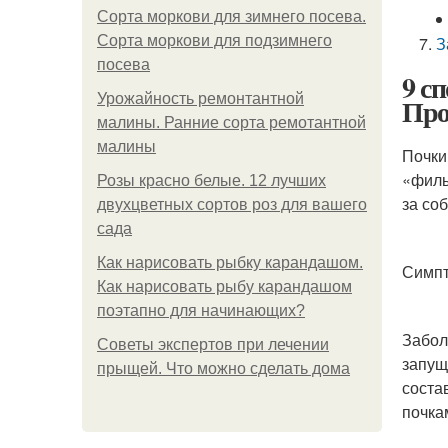
Сорта моркови для зимнего посева.
Сорта моркови для подзимнего
З
посева
9 с
Урожайность ремонтантной
Про
малины. Ранние сорта ремотантной
малины
Почки
«филь
Розы красно белые. 12 лучших
за со
двухцветных сортов роз для вашего
сада
Как нарисовать рыбку карандашом.
Симпт
Как нарисовать рыбу карандашом
поэтапно для начинающих?
Забол
Советы экспертов при лечении
запущ
прыщей. Что можно сделать дома
соста
почка