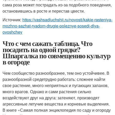
сама роза может пострадать из-за подобного поведения,
остановившись в росте и перестав цвести.
Источник:
https://vashsadluchshij.ru/novosti/kakie-rasteniya-
mozhno-sazhat-ryadom-drugie-poleznye-sosedi-dlya-
ovoshchey
Что с чем сажать таблица. Что
посадить на одной грядке?
Шпаргалка по совмещению культур
в огороде
Чем сообщество разнообразнее, тем оно устойчивее. В
разнообразной средетрудно работать: сложнее найти
свое растение, много неприятных и пугающих запахов,
много врагов. Однако и сами растения сильно
воздействуют друг на друга: затеняют, производят
агрессивные летучие вещества и корневые выделения.
В книге «Самая полная энциклопедия по саду и огороду