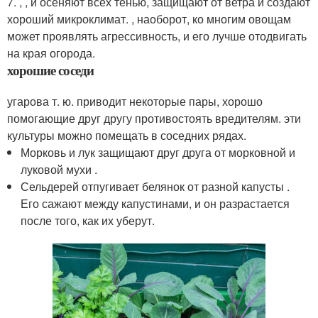
7. , , и осеняют всех тенью, защищают от ветра и создают
хороший микроклимат. , наоборот, ко многим овощам
может проявлять агрессивность, и его лучше отодвигать
на края огорода.
хорошие соседи
угарова т. ю. приводит некоторые пары, хорошо
помогающие друг другу противостоять вредителям. эти
культуры можно помещать в соседних рядах.
Морковь и лук защищают друг друга от морковной и
луковой мухи .
Сельдерей отпугивает белянок от разной капусты .
Его сажают между капустинами, и он разрастается
после того, как их уберут.