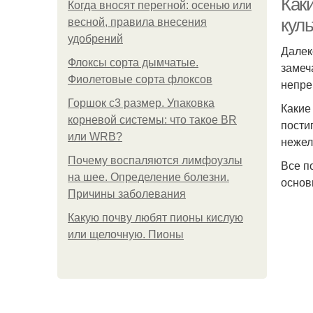
Как
Когда вносят перегной: осенью или
куль
весной, правила внесения
удобрений
Далек
Флоксы сорта дымчатые.
замеч
Фиолетовые сорта флоксов
непре
Горшок с3 размер. Упаковка
Какие
корневой системы: что такое BR
пости
или WRB?
нежел
Почему воспаляются лимфоузлы
Все п
на шее. Определение болезни.
основ
Причины заболевания
Какую почву любят пионы кислую
или щелочную. Пионы