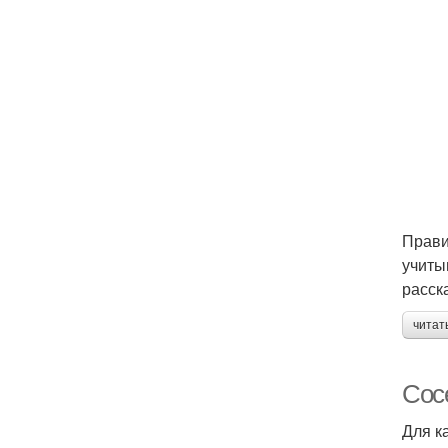
Прави
учиты
расск
читат
Сос
Для к