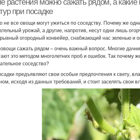
ие растения можно сажать рядом, а какие
тур при посадке
о не все овощи могут ужиться по соседству. Почему же од
ательный урожай, а другие, напротив, несут одни лишь ого
рывный огородный конвейер, снабжающий нас зеленью и ов
 овощи сажать рядом – очень важный вопрос. Многие дачники
гают это методом многолетних проб и ошибок. Так почему ж
ательное соседство?
осадки предъявляют свои особые предпочтения к свету, влаг
ном, исходя из данных требований, и стоит заселять свои в