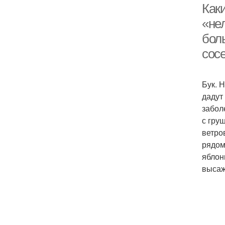
Каки
«нел
бол
сосе
Бук. 
дадут
забол
с гру
ветро
рядом
яблон
высаж