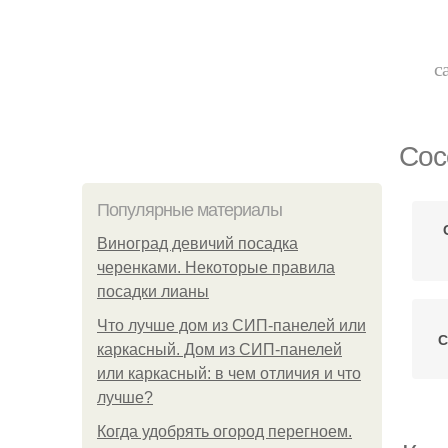
с
Сос
Популярные материалы
Виноград девичий посадка
черенками. Некоторые правила
посадки лианы
Что лучше дом из СИП-панелей или
С
каркасный. Дом из СИП-панелей
или каркасный: в чем отличия и что
лучше?
Когда удобрять огород перегноем.