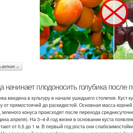
ь дальше →
да начинает плодоносить голубика после 
ика введена в культуру в начале ушедшего столетия. Куст кул
ну от прямостоячей до раскидистой. Основная масса корней 
 зеленого конуса происходят после перехода среднесуточно
дина апреля). На 3–4-й год жизни в основании куста появля
тают от 0,5 до 1 м. В первый год роста они слабозимостойк