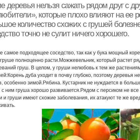
е деревья нельзя сажать рядом друг с др
юбители», которые плохо влияют на ее ро
ьшое количество схожих с грушей болезне
дство точно не сулит ничего хорошего.
Не самое подходящее соседство, так как у бука мощный кор
 груше полноценно расти.Можжевельник, который растет ря
еваний груш. В целом, у груши нелюбовь к тем же растениям,
шей:Корень дуба уходит в почву глубоко, поэтому деревья 
в, особенно зимой.Рябина. Кустарник не нуждается в больш
 с ним груша хорошо развивается.Рядом с персиком не все
и и груши имеют схожие заболевания, их атакуют те же вред
ивать.