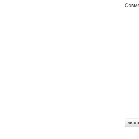
Совме
читат