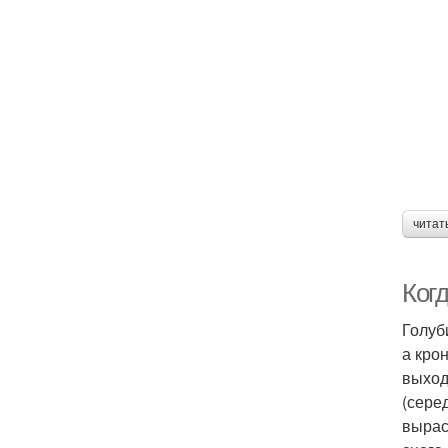
читат
Ког
Голуб
а кро
выход
(сере
вырас