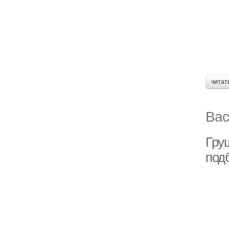
читат
Вас
Гру
под