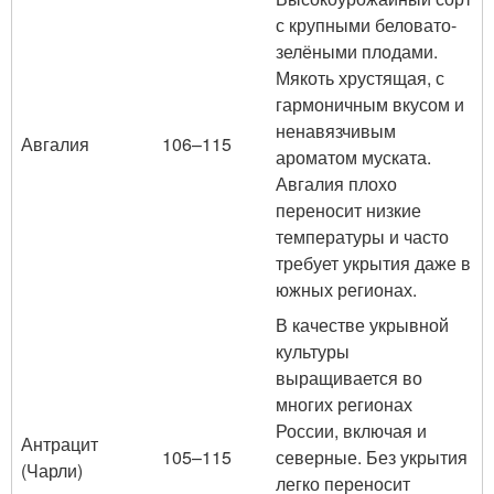
с крупными беловато-
зелёными плодами.
Мякоть хрустящая, с
гармоничным вкусом и
ненавязчивым
Авгалия
106–115
ароматом муската.
Авгалия плохо
переносит низкие
температуры и часто
требует укрытия даже в
южных регионах.
В качестве укрывной
культуры
выращивается во
многих регионах
России, включая и
Антрацит
105–115
северные. Без укрытия
(Чарли)
легко переносит