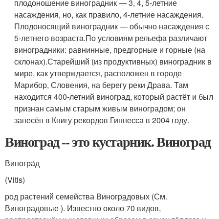
плодоношение виноградник — 3, 4, 5-летние
насаждения, но, как правило, 4-летние насаждения.
Плодоносящий виноградник — обычно насаждения с
5-летнего возраста.По условиям рельефа различают
виноградники: равнинные, предгорные и горные (на
склонах).Старейший (из продуктивных) виноградник в
мире, как утверждается, расположен в городе
Марибор, Словения, на берегу реки Драва. Там
находится 400-летний виноград, который растёт и был
признан самым старым живым виноградом; он
занесён в Книгу рекордов Гиннесса в 2004 году.
Виноград -- это кустарник. Виноград
Виногра́д
(Vitis)
род растений семейства Виногр
а
довых (См.
Виноградовые ). Известно около 70 видов,