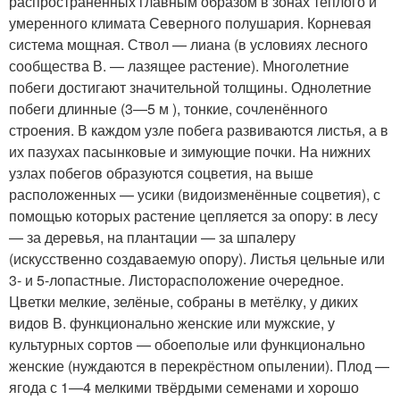
распространённых главным образом в зонах тёплого и
умеренного климата Северного полушария. Корневая
система мощная. Ствол — лиана (в условиях лесного
сообщества В. — лазящее растение). Многолетние
побеги достигают значительной толщины. Однолетние
побеги длинные (3—5 м ), тонкие, сочленённого
строения. В каждом узле побега развиваются листья, а в
их пазухах пасынковые и зимующие почки. На нижних
узлах побегов образуются соцветия, на выше
расположенных — усики (видоизменённые соцветия), с
помощью которых растение цепляется за опору: в лесу
— за деревья, на плантации — за шпалеру
(искусственно создаваемую опору). Листья цельные или
3- и 5-лопастные. Листорасположение очередное.
Цветки мелкие, зелёные, собраны в метёлку, у диких
видов В. функционально женские или мужские, у
культурных сортов — обоеполые или функционально
женские (нуждаются в перекрёстном опылении). Плод —
ягода с 1—4 мелкими твёрдыми семенами и хорошо