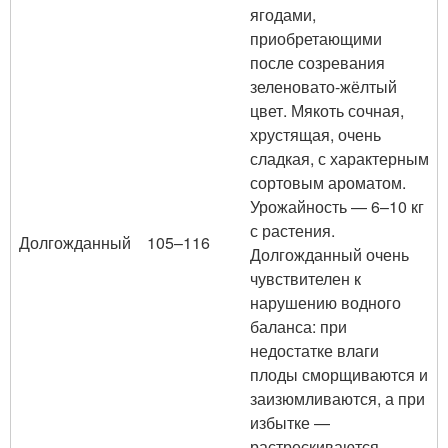
ягодами,
приобретающими
после созревания
зеленовато-жёлтый
цвет. Мякоть сочная,
хрустящая, очень
сладкая, с характерным
сортовым ароматом.
Урожайность — 6–10 кг
с растения.
Долгожданный
105–116
Долгожданный очень
чувствителен к
нарушению водного
баланса: при
недостатке влаги
плоды сморщиваются и
заизюмливаются, а при
избытке —
растрескиваются.