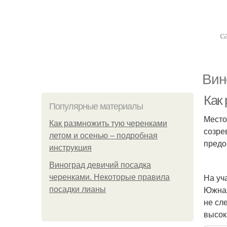
с
Вин
Как
Популярные материалы
Место
Как размножить тую черенками
созре
летом и осенью – подробная
предо
инструкция
Виноград девичий посадка
На уч
черенками. Некоторые правила
Южная
посадки лианы
не сл
высок