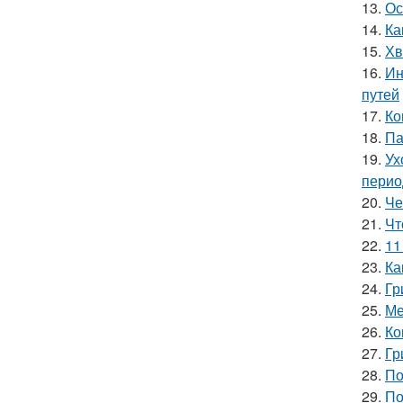
13.
Ос
14.
Ка
15.
Хв
16.
Ин
путей
17.
Ко
18.
Па
19.
Ух
перио
20.
Че
21.
Чт
22.
11
23.
Ка
24.
Гр
25.
Ме
26.
Ко
27.
Гр
28.
По
29.
По