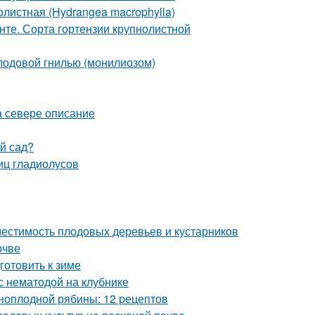
листная (Hydrangea macrophylla)
унте. Сорта гортензии крупнолистной
плодовой гнилью (монилиозом)
а севере описание
ый сад?
иц гладиолусов
местимость плодовых деревьев и кустарников
очве
готовить к зиме
с нематодой на клубнике
рноплодной рябины: 12 рецептов