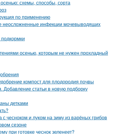
 осенью: схемы, способы, сорта
роз
трукция по применению
ые неосложненные инфекции мочевыводящих
 подкормки
стениями осенью, которым не нужен прохладный
добрения
 удобрение компост для плодородия почвы
я. Добавление статьи в новую подборку
паны детками
ать?
а с чесноком и луком на зиму из варёных грибов
новом сезоне
ему при готовке чеснок зеленеет?