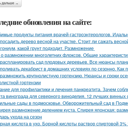
ь дальше →
ледние обновления на сайте:
имые продукты питания врачей-гастроэнтерологов. Идальн
 посадить дерево весной на участке. Стоит ли сажать весно
гониум, какой грунт подходит. Размножение
 о размножении многолетних флоксов. Общие характеристи
 распланировать сад плодовых деревьев. Все нюансы плани
 поливать декабрист в домашних условиях по сезонно. Как 
 размножить крупнолистную гортензию. Нюансы и сроки осе
олистной гортензии
ание для профилактики и лечения панкреатита. Зачем собл
та винограда для северного виноделия. 12 лучших винных 
ильные сады в подмосковье. Обворожительный сад в Подмо
ирея размножение делением куста. Спирея японская: раз
дарь ухода на сезон
рная кислота в ухо. Борной кислоты раствор спиртовой 3%