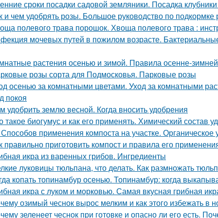
енние сроки посадки садовой земляники. Посадка клубники
к и чем удобрять розы. Большое руководство по подкормке 
оща полевого трава порошок. Хвоща полевого трава : инс
фекция мочевых путей в пожилом возрасте. Бактериальн
мнатные растения осенью и зимой. Правила осенне-зимней
рковые розы сорта для Подмосковья. Парковые розы
од осенью за комнатными цветами. Уход за комнатными ра
д покоя
м удобрить землю весной. Когда вносить удобрения
о такое биогумус и как его применять. Химический состав у
 Способов применения компоста на участке. Органическое
к правильно приготовить компост и правила его применени
ибная икра из варенных грибов. Ингредиенты
лкие луковицы тюльпана, что делать. Как размножать тюль
гда копать топинамбур осенью. Топинамбур: когда выкапыв
ибная икра с луком и морковью. Самая вкусная грибная икр
чему озимый чеснок вырос мелким и как этого избежать в 
чему зеленеет чеснок при готовке и опасно ли его есть. Поч