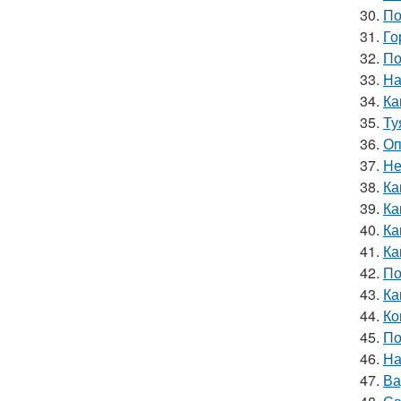
30.
По
31.
Го
32.
По
33.
На
34.
Ка
35.
Ту
36.
Оп
37.
Не
38.
Ка
39.
Ка
40.
Ка
41.
Ка
42.
По
43.
Ка
44.
Ко
45.
По
46.
На
47.
Ва