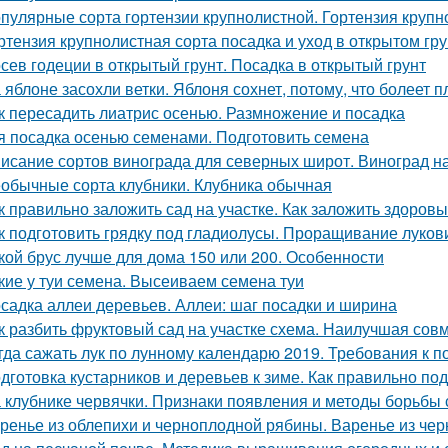
пулярные сорта гортензии крупнолистной. Гортензия крупно
ртензия крупнолистная сорта посадка и уход в открытом гр
сев годеции в открытый грунт. Посадка в открытый грунт
 яблоне засохли ветки. Яблоня сохнет, потому, что болеет 
к пересадить лиатрис осенью. Размножение и посадка
я посадка осенью семенами. Подготовить семена
исание сортов винограда для северных широт. Виноград н
обычные сорта клубники. Клубника обычная
к правильно заложить сад на участке. Как заложить здоров
к подготовить грядку под гладиолусы. Проращивание луков
кой брус лучше для дома 150 или 200. Особенности
кие у туи семена. Высеиваем семена туи
садка аллеи деревьев. Аллеи: шаг посадки и ширина
к разбить фруктовый сад на участке схема. Наилучшая сов
гда сажать лук по лунному календарю 2019. Требования к п
дготовка кустарников и деревьев к зиме. Как правильно под
 клубнике червячки. Признаки появления и методы борьбы 
ренье из облепихи и черноплодной рябины. Варенье из че