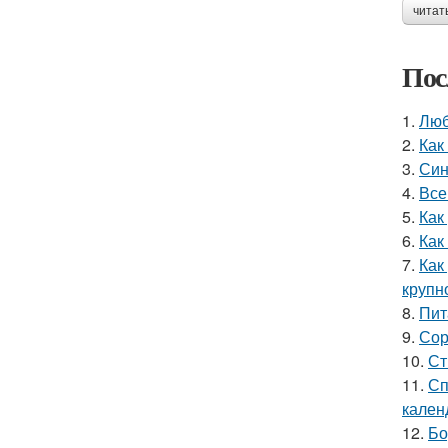
читат
Пос
1.
Люб
2.
Как
3.
Син
4.
Все
5.
Как
6.
Как
7.
Как
крупн
8.
Пит
9.
Сор
10.
Ст
11.
Сп
кален
12.
Бо