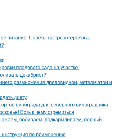
ое питание. Советы гастроэнтеролога.
й?
ки
ровки плодового сада на участке.
поливать декабрист?
ннего размножения древовидной, метельчатой и
юдать диету
сортов винограда для северного виноградника
сковье! Есть к чему стремиться
множаем, поливаем, подкармливаем, полный
 : инструкция по применению