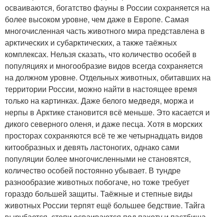
осваиваются, богатство фауны в России сохраняется на
более высоком уровне, чем даже в Европе. Самая
многочисленная часть животного мира представлена в
арктических и субарктических, а также таёжных
комплексах. Нельзя сказать, что количество особей в
популяциях и многообразие видов всегда сохраняется
на должном уровне. Отдельных животных, обитавших на
территории России, можно найти в настоящее время
только на картинках. Даже белого медведя, моржа и
нерпы в Арктике становится всё меньше. Это касается и
дикого северного оленя, и даже песца. Хотя в морских
просторах сохраняются всё те же четырнадцать видов
китообразных и девять ластоногих, однако сами
популяции более многочисленными не становятся,
количество особей постоянно убывает. В тундре
разнообразие животных побогаче, но тоже требует
гораздо большей защиты. Таёжные и степные виды
животных России терпят ещё большее бедствие. Тайга
вырубается, степи осваиваются под пахоту и пастбища,