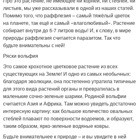
Про это растение, не имеющее ни корней, ни стеблей, ни
листьев, мы уже рассказывали в одной из наших статей.
Помимо того, что раффлезия – самый тяжёлый цветок
на планете, так ещё и самый «влаголюбивый». Растение
собирает внутри до 5-7 литров воды! И, к слову, в мире
природы раффлезия считается паразитом. Так что
будьте внимательны с ней!
Ряски вольфия
Это самое крохотное цветковое растение из всех
существующих на Земле! И одно из самых необычных:
благодаря эволюции, она постепенно утратила типичные
для этого вида растений органы и превратилась в
маленькие сочно-зеленые шарики. Родиной вольфии
считается Азия и Африка. Там можно увидеть достаточно
интересную картину: как большое количество овальных
стеблей плавают по поверхности водоемов, и образуют,
таким образом, ярко-зеленые водяные ковры.
Будьте внимательнее к природе – и вы увидите в ней