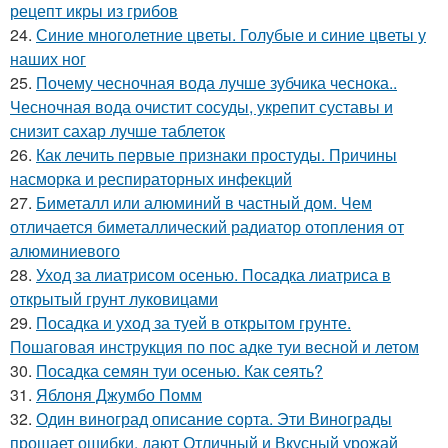
рецепт икры из грибов
24.
Синие многолетние цветы. Голубые и синие цветы у
наших ног
25.
Почему чесночная вода лучше зубчика чеснока..
Чесночная вода очистит сосуды, укрепит суставы и
снизит сахар лучше таблеток
26.
Как лечить первые признаки простуды. Причины
насморка и респираторных инфекций
27.
Биметалл или алюминий в частный дом. Чем
отличается биметаллический радиатор отопления от
алюминиевого
28.
Уход за лиатрисом осенью. Посадка лиатриса в
открытый грунт луковицами
29.
Посадка и уход за туей в открытом грунте.
Пошаговая инструкция по пос адке туи весной и летом
30.
Посадка семян туи осенью. Как сеять?
31.
Яблоня Джумбо Помм
32.
Один виноград описание сорта. Эти Винограды
прощает ошибки, дают Отличный и Вкусный урожай