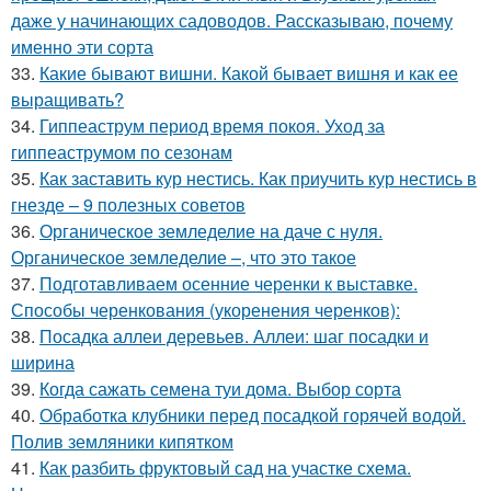
даже у начинающих садоводов. Рассказываю, почему
именно эти сорта
33.
Какие бывают вишни. Какой бывает вишня и как ее
выращивать?
34.
Гиппеаструм период время покоя. Уход за
гиппеаструмом по сезонам
35.
Как заставить кур нестись. Как приучить кур нестись в
гнезде – 9 полезных советов
36.
Органическое земледелие на даче с нуля.
Органическое земледелие –, что это такое
37.
Подготавливаем осенние черенки к выставке.
Способы черенкования (укоренения черенков):
38.
Посадка аллеи деревьев. Аллеи: шаг посадки и
ширина
39.
Когда сажать семена туи дома. Выбор сорта
40.
Обработка клубники перед посадкой горячей водой.
Полив земляники кипятком
41.
Как разбить фруктовый сад на участке схема.