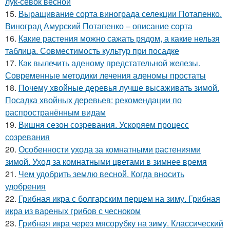
лук-севок весной
15.
Выращивание сорта винограда селекции Потапенко.
Виноград Амурский Потапенко – описание сорта
16.
Какие растения можно сажать рядом, а какие нельзя
таблица. Совместимость культур при посадке
17.
Как вылечить аденому предстательной железы.
Современные методики лечения аденомы простаты
18.
Почему хвойные деревья лучше высаживать зимой.
Посадка хвойных деревьев: рекомендации по
распространённым видам
19.
Вишня сезон созревания. Ускоряем процесс
созревания
20.
Особенности ухода за комнатными растениями
зимой. Уход за комнатными цветами в зимнее время
21.
Чем удобрить землю весной. Когда вносить
удобрения
22.
Грибная икра с болгарским перцем на зиму. Грибная
икра из вареных грибов с чесноком
23.
Грибная икра через мясорубку на зиму. Классический