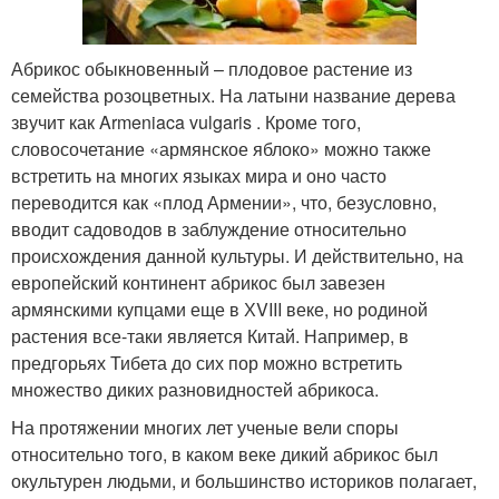
Абрикос обыкновенный – плодовое растение из
семейства розоцветных. На латыни название дерева
звучит как Armeniaca vulgaris . Кроме того,
словосочетание «армянское яблоко» можно также
встретить на многих языках мира и оно часто
переводится как «плод Армении», что, безусловно,
вводит садоводов в заблуждение относительно
происхождения данной культуры. И действительно, на
европейский континент абрикос был завезен
армянскими купцами еще в ХVIII веке, но родиной
растения все-таки является Китай. Например, в
предгорьях Тибета до сих пор можно встретить
множество диких разновидностей абрикоса.
На протяжении многих лет ученые вели споры
относительно того, в каком веке дикий абрикос был
окультурен людьми, и большинство историков полагает,