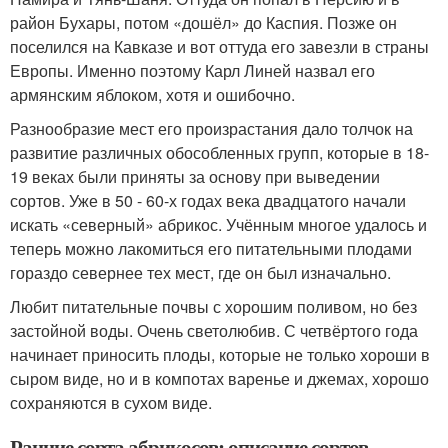
район Бухары, потом «дошёл» до Каспия. Позже он
поселился на Кавказе и вот оттуда его завезли в страны
Европы. Именно поэтому Карл Линей назвал его
армянским яблоком, хотя и ошибочно.
Разнообразие мест его произрастания дало толчок на
развитие различных обособленных групп, которые в 18-
19 веках были приняты за основу при выведении
сортов. Уже в 50 - 60-х годах века двадцатого начали
искать «северный» абрикос. Учённым многое удалось и
теперь можно лакомиться его питательными плодами
гораздо севернее тех мест, где он был изначально.
Любит питательные почвы с хорошим поливом, но без
застойной воды. Очень светолюбив. С четвёртого года
начинает приносить плоды, которые не только хороши в
сыром виде, но и в компотах варенье и джемах, хорошо
сохраняются в сухом виде.
Ранние сорта абрикосов: описание сортов