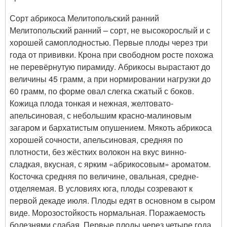
Сорт абрикоса Мелитопольский ранний
Мелитопольский ранний – сорт, не высокорослый и с
хорошей самоплодностью. Первые плоды через три
года от прививки. Крона при свободном росте похожа
не перевёрнутую пирамиду. Абрикосы вырастают до
величины 45 грамм, а при нормировании нагрузки до
60 грамм, по форме овал слегка сжатый с боков.
Кожица плода тонкая и нежная, желтовато-
апельсиновая, с небольшим красно-малиновым
загаром и бархатистым опушением. Мякоть абрикоса
хорошей сочности, апельсиновая, средняя по
плотности, без жёстких волокон на вкус винно-
сладкая, вкусная, с ярким «абрикосовым» ароматом.
Косточка средняя по величине, овальная, средне-
отделяемая. В условиях юга, плоды созревают к
первой декаде июля. Плоды едят в основном в сыром
виде. Морозостойкость нормальная. Поражаемость
болезнями слабая. Первые плоды через четыре года