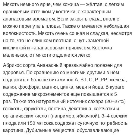
Мякоть немного ярче, чем кожица — жёлтая, с лёгким
оранжевым оттенком у косточки, с характерным
ананасовым ароматом. Если закрыть глаза, вполне
можно перепутать плоды. Также отмечается небольшая
волокнистость. Мякоть очень сочная и сладкая, несмотря
на то, что не слишком плотная, с чуть заметной
кислинкой и «ананасовым» привкусом. Косточка
маленькая, от мякоти отделяется легко.
Абрикос сорта Ананасный чрезвычайно полезен для
здоровья. По сравнению со многими другими в нём
содержится больше витаминов А, В1, С, Р, РР, железа,
калия, фосфора, магния, цинка, меди и йода. В кураге
содержание микроэлементов ещё повышается в 5
раз. Также это натуральный источник сахара (20–27%)
глюкозы, фруктозы, пектина, декстрина, клетчатки и
органических кислот (например, яблочной). 3–4 свежих
плода или 150 мл сока содержат суточную потребность
каротина. Дубильные вещества, обуславливающие