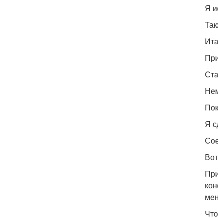
Я и
Так
Ита
При
Ста
Нем
Пок
Я с
Сое
Вот
При
кон
мен
Что