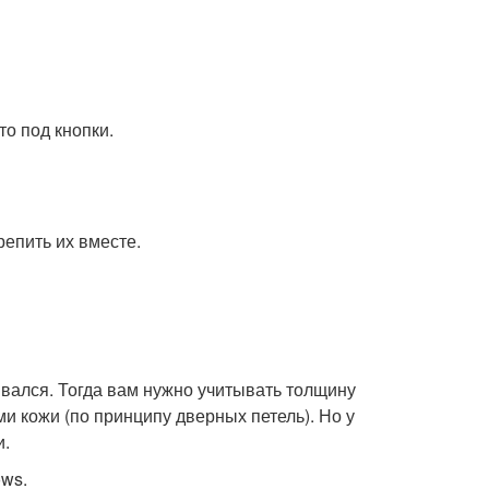
то под кнопки.
репить их вместе.
вался. Тогда вам нужно учитывать толщину
ми кожи (по принципу дверных петель). Но у
и.
ows.