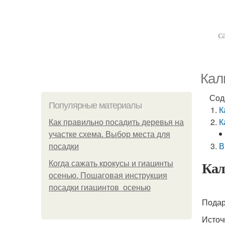
с
Кал
Сод
Популярные материалы
К
К
Как правильно посадить деревья на
участке схема. Выбор места для
В
посадки
Кал
Когда сажать крокусы и гиацинты
осенью. Пошаговая инструкция
посадки гиацинтов осенью
Подар
Источн