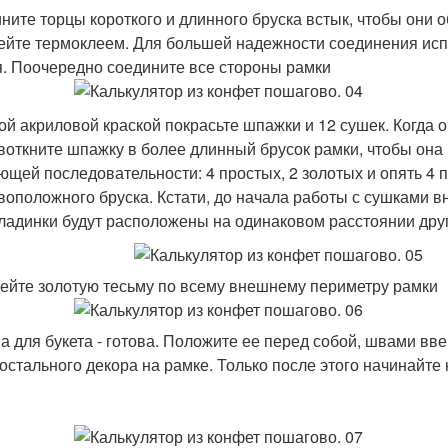
ните торцы короткого и длинного бруска встык, чтобы они 
ейте термоклеем. Для большей надежности соединения испо
я. Поочередно соедините все стороны рамки
ой акриловой краской покрасьте шпажки и 12 сушек. Когда 
 воткните шпажку в более длинный брусок рамки, чтобы она
ющей последовательности: 4 простых, 2 золотых и опять 4 
воположного бруска. Кстати, до начала работы с сушками в
ладинки будут расположены на одинаковом расстоянии друг 
ейте золотую тесьму по всему внешнему периметру рамки
а для букета - готова. Положите ее перед собой, швами в
 остального декора на рамке. Только после этого начинайте