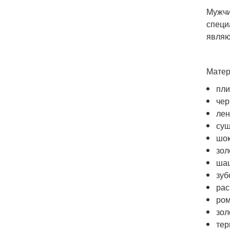
Мужчи
специ
являю
Мате
пли
чер
лен
суш
шок
зол
шаш
зуб
рас
ром
зол
тер