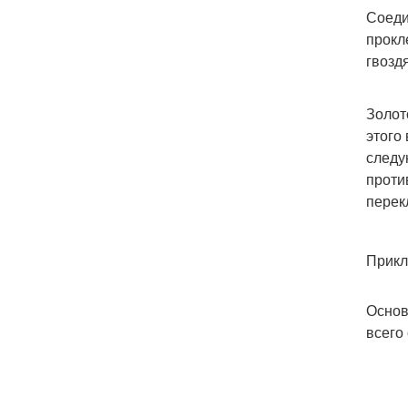
Соеди
прокл
гвозд
Золот
этого
следу
проти
перек
Прикл
Основ
всего