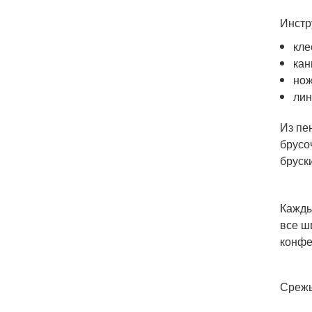
Инстр
кле
кан
но
лин
Из пе
брусо
бруск
Кажды
все ш
конфе
Срежь