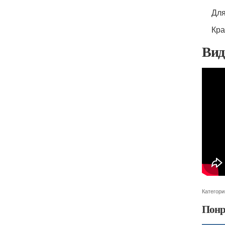
Для
Кра
Вид
Категори
Понр