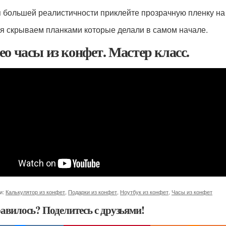
 большей реалистичности приклейте прозрачную пленку на э
я скрываем планками которые делали в самом начале.
ео часы из конфет. Мастер класс.
и:
Калькулятор из конфет
,
Подарки из конфет
,
Ноутбук из конфет
,
Часы из конфет
авилось? Поделитесь с друзьями!