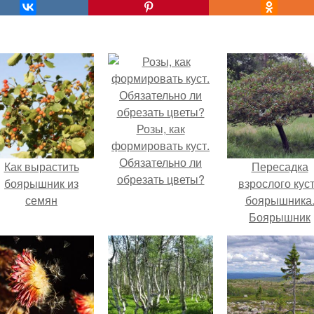
Розы, как
формировать куст.
Обязательно ли
Как вырастить
Пересадка
обрезать цветы?
боярышник из
взрослого кус
семян
боярышника
Боярышник