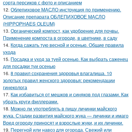
сорта персиков с фото и описанием
12.
Облепиховое МАСЛО инструкция по применению.
Описание препарата ОБЛЕПИХОВОЕ МАСЛО
(HIPPOPHAES OLEUM)
13.
Органический компост, как удобрение для почвы.
Применение компоста в огороде, в цветнике, в саду
14.
Когда сажать тую весной и осенью. Общие правила
ухода
15.
Посадка и уход за туей осенью. Как выбрать саженец
для посадки туи осенью
16.
8 правил сохранения здоровья влагалища. 10
золотых правил женского здоровья: рекомендации
гинеколога
17.
Как избавиться от мешков и синяков под глазами. Как
убрать круги филлерами.
18.
Можно ли употреблять в пищу личинки майского
жука. Стадии развития майского жука — личинки и имаго
Вред огороду приносят и взрослые жуки, и их личинки.
19.
Перегной или навоз для огорода. Свежий или