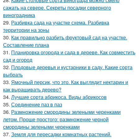
28.
Какие столовые сорта винограда можно смело
сажать на севере. Секреты посадки северного
виноградника
29.
Разбивка сада на участке схема. Разбивка
территории на зоны
30.
Как правильно разбить фруктовый сад на участке.
Составление плана
31.
Планировка огорода и сада в дереве. Как совместить
сад и огород
32.
Плодовые деревья и кустарники в саду. Какие сорта
выбрать
33.
Ямочный персик, что это. Как выглядит нектарин и
как выращивать дерево?
34.
Лучшие сорта абрикоса. Виды абрикосов
35.
Соединение паз в паз
36.
Размножение смородины зелеными черенками
летом. Проще простого: размножение черной
смородины зелеными черенками
37.
Земля для пересадки комнатных растений.