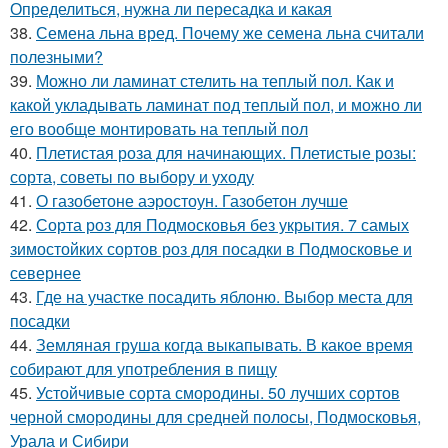
Определиться, нужна ли пересадка и какая
38.
Семена льна вред. Почему же семена льна считали
полезными?
39.
Можно ли ламинат стелить на теплый пол. Как и
какой укладывать ламинат под теплый пол, и можно ли
его вообще монтировать на теплый пол
40.
Плетистая роза для начинающих. Плетистые розы:
сорта, советы по выбору и уходу
41.
О газобетоне аэростоун. Газобетон лучше
42.
Сорта роз для Подмосковья без укрытия. 7 самых
зимостойких сортов роз для посадки в Подмосковье и
севернее
43.
Где на участке посадить яблоню. Выбор места для
посадки
44.
Земляная груша когда выкапывать. В какое время
собирают для употребления в пищу
45.
Устойчивые сорта смородины. 50 лучших сортов
черной смородины для средней полосы, Подмосковья,
Урала и Сибири