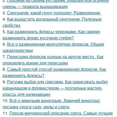
2.
Похожий на сирень кустарник. Буддлея или осенняя
сирень — правила выращивания
3.
Сингониум, какой грунт подходит. Размножение
4.
Как вырастить роскошный сингониум. Полезные
свойства
5.
Как размножить флоксы черенками. Как самому
размножить флокс кусочком стебля?
6.
Все о размножении многолетних флоксов. Общие
характеристики
7.
Пересадка флоксов осенью на другое место.. Как
определить время для пересадки
8.
Самый простой способ размножения флоксов. Как
размножить флоксы?
9.
Рисунки рыбок для срисовки. Как нарисовать рыбку
карандашом и фломастером — поэтапные мастер-
классы для начинающих
10.
Всё о девичьем винограде. Девичий виноград:
посадка уход в саду, виды и сорта
11.
Персик мичуринский описание сорта. Самые лучшие