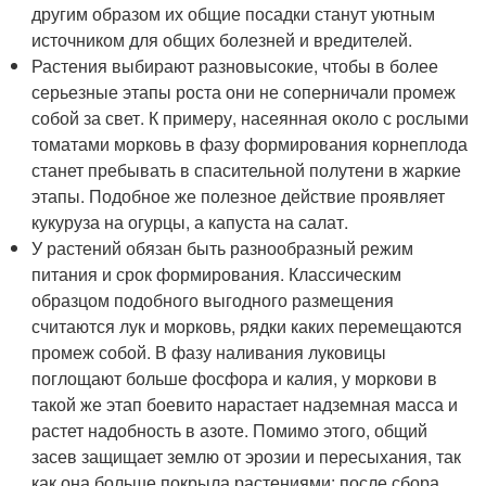
другим образом их общие посадки станут уютным
источником для общих болезней и вредителей.
Растения выбирают разновысокие, чтобы в более
серьезные этапы роста они не соперничали промеж
собой за свет. К примеру, насеянная около с рослыми
томатами морковь в фазу формирования корнеплода
станет пребывать в спасительной полутени в жаркие
этапы. Подобное же полезное действие проявляет
кукуруза на огурцы, а капуста на салат.
У растений обязан быть разнообразный режим
питания и срок формирования. Классическим
образцом подобного выгодного размещения
считаются лук и морковь, рядки каких перемещаются
промеж собой. В фазу наливания луковицы
поглощают больше фосфора и калия, у моркови в
такой же этап боевито нарастает надземная масса и
растет надобность в азоте. Помимо этого, общий
засев защищает землю от эрозии и пересыхания, так
как она больше покрыла растениями: после сбора