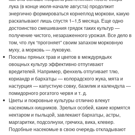
лука (в конце июля-начале августа) продолжит
энергично формироваться корнеплод моркови, какую
раскапывают лишь спустя 1–1,5 месяца. Еще одно
достоинство смешивания грядок таких культур —
получение чистого, незараженного урожая. Все дело в
том, что лук “прогоняет” своим запахом морковную
муху, а морковь — луковую.
Посевы пряных трав и цветов в междурядьях
овощных культур эффективно отпугивают
вредителей. Например, фенхель отпугивает тлю,
кориандр и бархатцы — колорадского жука, мята и
настурция — капустную совку, базилик и календула —
помидорного рогатого червя и т. д.
Цветы и покровные культуры отлично влекут
насекомых-хищников. Зрелых особей, какие кормятся
нектаром и пыльцой, завлекают бархатцы, астры,
маргаритки, подсолнухи, гречиха, вика, клевер.
Подобные насекомые в свою очередь откладывают