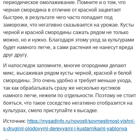
периодическое омолаживание. Помните и о том, что
черная смородина в отличие от красной зацветает
быстрее, в результате чего часто попадает под
заморозки, что негативно сказывается на урожае. Кусты
черной и красной смородины сажать рядом не только
можно, но и нужно. Благодаря этому уход за культурами
будет намного легче, а сами растения не нанесут вреда
друг другу.
И напоследок запомните, многие огородники делают
микс, высаживая рядом кусты черной, красной и белой
смородины. Это очень удобно и требует меньше ухода,
так как обрабатывать сразу же несколько кустиков
намного легче, нежели по отдельности. Поэтому не стоит
бояться, что такое соседство негативно отобразится на
культурах, смело приступайте к высадке.
Источник:
https://mysadinfo.ru/novosti/sovmestimost-vishni-
s-drugimi-plodovymi-derevyami-i-kustarnikami-yablonya