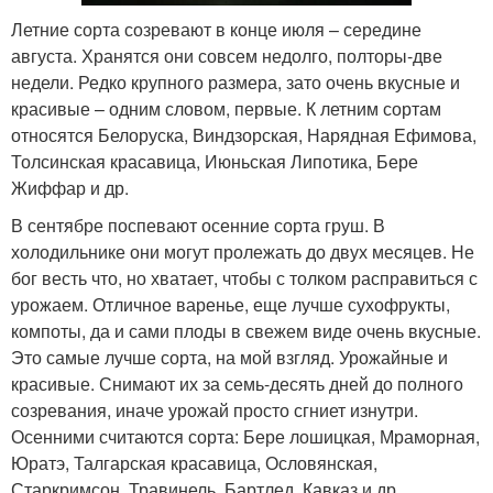
Летние сорта созревают в конце июля – середине
августа. Хранятся они совсем недолго, полторы-две
недели. Редко крупного размера, зато очень вкусные и
красивые – одним словом, первые. К летним сортам
относятся Белоруска, Виндзорская, Нарядная Ефимова,
Толсинская красавица, Июньская Липотика, Бере
Жиффар и др.
В сентябре поспевают осенние сорта груш. В
холодильнике они могут пролежать до двух месяцев. Не
бог весть что, но хватает, чтобы с толком расправиться с
урожаем. Отличное варенье, еще лучше сухофрукты,
компоты, да и сами плоды в свежем виде очень вкусные.
Это самые лучше сорта, на мой взгляд. Урожайные и
красивые. Снимают их за семь-десять дней до полного
созревания, иначе урожай просто сгниет изнутри.
Осенними считаются сорта: Бере лошицкая, Мраморная,
Юратэ, Талгарская красавица, Ословянская,
Старкримсон, Травинель, Бартлед, Кавказ и др.