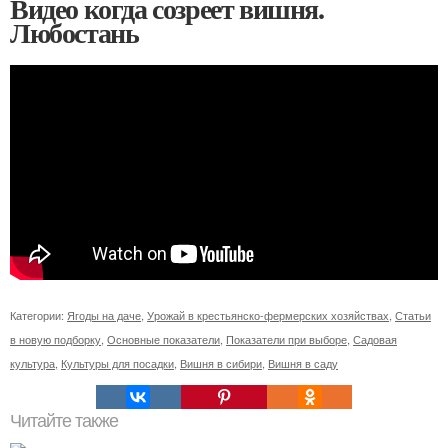
Видео когда созреет вишня.
Любостань
Категории:
Ягоды на даче
,
Урожай в крестьянско-фермерских хозяйствах
,
Статьи
в новую подборку
,
Основные показатели
,
Показатели при выборе
,
Садовая
культура
,
Культуры для посадки
,
Вишня в сибири
,
Вишня в саду
Читайте также