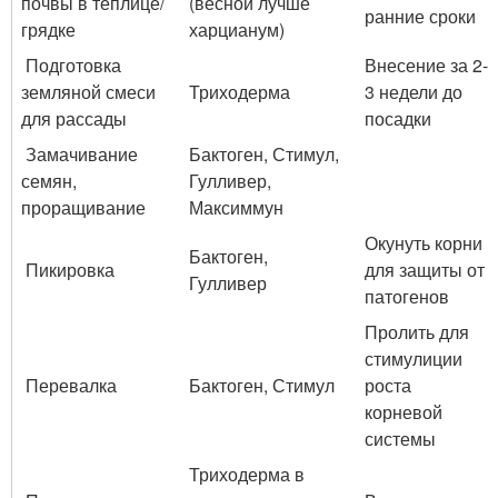
почвы в теплице/
(весной лучше
ранние сроки
грядке
харцианум)
Подготовка
Внесение за 2-
земляной смеси
Триходерма
3 недели до
для рассады
посадки
Замачивание
Бактоген, Стимул,
семян,
Гулливер,
проращивание
Максиммун
Окунуть корни
Бактоген,
Пикировка
для защиты от
Гулливер
патогенов
Пролить для
стимулиции
Перевалка
Бактоген, Стимул
роста
корневой
системы
Триходерма в