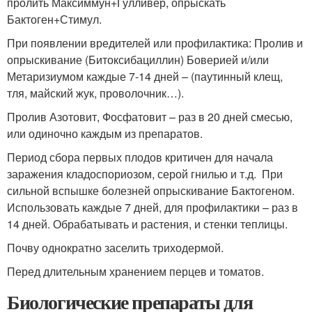
пролить Максиммун+Гулливер, опрыскать
Бактоген+Стимул.
При появлении вредителей или профилактика: Пролив и
опрыскивание (Битоксибациллин) Боверией и/или
Метаризиумом каждые 7-14 дней – (паутинный клещ,
тля, майский жук, проволочник…).
Пролив Азотовит, Фосфатовит – раз в 20 дней смесью,
или одиночно каждым из препаратов.
Период сбора первых плодов критичен для начала
заражения кладоспориозом, серой гнилью и т.д. При
сильной вспышке болезней опрыскивание Бактогеном.
Использовать каждые 7 дней, для профилактики – раз в
14 дней. Обрабатывать и растения, и стенки теплицы.
Почву однократно заселить триходермой.
Перед длительным хранением перцев и томатов.
Биологические препараты для