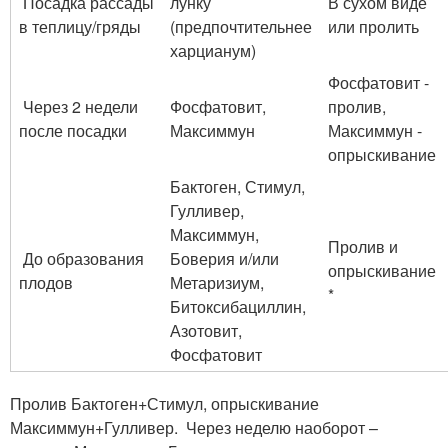
Посадка рассады
лунку
В сухом виде
в теплицу/гряды
(предпочтительнее
или пролить
харцианум)
Фосфатовит -
Через 2 недели
Фосфатовит,
пролив,
после посадки
Максиммун
Максиммун -
опрыскивание
Бактоген, Стимул,
Гулливер,
Максиммун,
Пролив и
До образования
Боверия и/или
опрыскивание
плодов
Метаризиум,
*
Битоксибациллин,
Азотовит,
Фосфатовит
Пролив Бактоген+Стимул, опрыскивание
Максиммун+Гулливер. Через неделю наоборот –